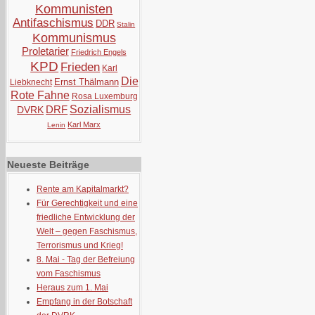
Kommunisten
Antifaschismus
DDR
Stalin
Kommunismus
Proletarier
Friedrich Engels
KPD
Frieden
Karl
Die
Ernst Thälmann
Liebknecht
Rote Fahne
Rosa Luxemburg
DRF
Sozialismus
DVRK
Karl Marx
Lenin
Neueste Beiträge
Rente am Kapitalmarkt?
Für Gerechtigkeit und eine
friedliche Entwicklung der
Welt – gegen Faschismus,
Terrorismus und Krieg!
8. Mai - Tag der Befreiung
vom Faschismus
Heraus zum 1. Mai
Empfang in der Botschaft