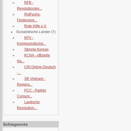
RFB -
Revolutionäre...
RotFuchs-
Fördervere...
Rote Hilfe e.V.
Sozialistische Länder
(7)
KPV -
Kommunistische...
Stimme Koreas
KCNA - offizielle
Na...
CRI Online Deutsch
-...
SR Vietnam -
Regieru...
PCC - Partido
Comuni...
Laotische
Revolution...
Schlagworte