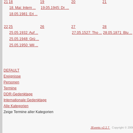
21
18
19
20
21
18. Mai: Intern ...
19.05.1945: Dr. ...
18.05.1981: Eri ...
22
25
26
27
28
25.05.1932: Auf ...
27.05.1527: Tho ...
28.05.1871: Blu ...
25.05.1948: Grü ...
25.05.1950: Wil ...
DEFAULT
Ereignisse
Personen
Termine
DDR-Gedenktage
Internationale Gedenktage
Alle Kategorien
Zeige Termine aller Kategorien
JEvents v2.2.7
Copyright © 200