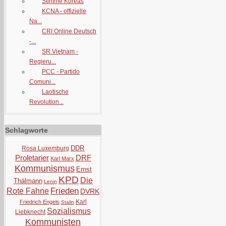
Stimme Koreas
KCNA - offizielle
Na...
CRI Online Deutsch
-...
SR Vietnam -
Regieru...
PCC - Partido
Comuni...
Laotische
Revolution...
Schlagworte
DDR
Rosa Luxemburg
Proletarier
DRF
Karl Marx
Kommunismus
Ernst
KPD
Die
Thälmann
Lenin
Frieden
Rote Fahne
DVRK
Karl
Friedrich Engels
Stalin
Sozialismus
Liebknecht
Kommunisten