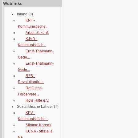
Weblinks
Inland
(8)
KPF -
Kommunistische...
Arbeit Zukunft
KJVD -
Kommunistisch...
Ernst-Thälmann-
Gede...
Ernst-Thälmann-
Gede...
RFB -
Revolutionäre...
RotFuchs-
Fördervere...
Rote Hilfe e.V.
Sozialistische Länder
(7)
KPV -
Kommunistische...
Stimme Koreas
KCNA - offizielle
Na...