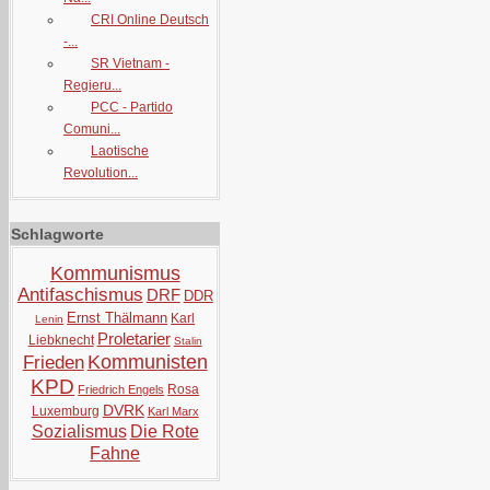
CRI Online Deutsch
-...
SR Vietnam -
Regieru...
PCC - Partido
Comuni...
Laotische
Revolution...
Schlagworte
Kommunismus
Antifaschismus
DRF
DDR
Ernst Thälmann
Karl
Lenin
Proletarier
Liebknecht
Stalin
Kommunisten
Frieden
KPD
Rosa
Friedrich Engels
DVRK
Luxemburg
Karl Marx
Sozialismus
Die Rote
Fahne