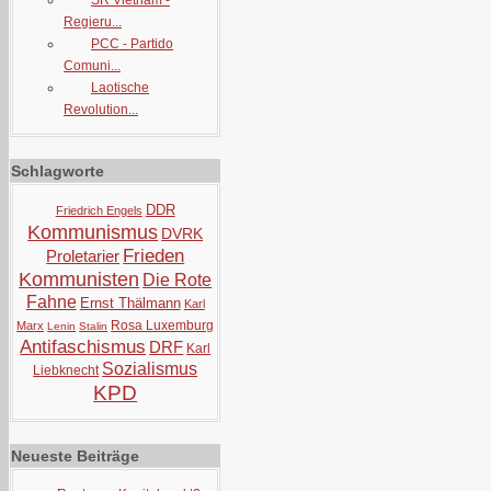
SR Vietnam -
Regieru...
PCC - Partido
Comuni...
Laotische
Revolution...
Schlagworte
DDR
Friedrich Engels
Kommunismus
DVRK
Frieden
Proletarier
Kommunisten
Die Rote
Fahne
Ernst Thälmann
Karl
Rosa Luxemburg
Marx
Lenin
Stalin
Antifaschismus
DRF
Karl
Sozialismus
Liebknecht
KPD
Neueste Beiträge