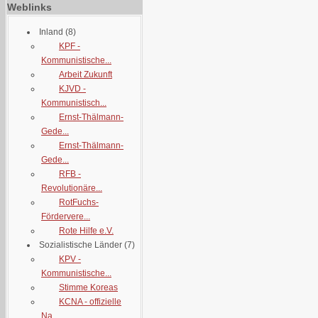
Weblinks
Inland
(8)
KPF -
Kommunistische...
Arbeit Zukunft
KJVD -
Kommunistisch...
Ernst-Thälmann-
Gede...
Ernst-Thälmann-
Gede...
RFB -
Revolutionäre...
RotFuchs-
Fördervere...
Rote Hilfe e.V.
Sozialistische Länder
(7)
KPV -
Kommunistische...
Stimme Koreas
KCNA - offizielle
Na...