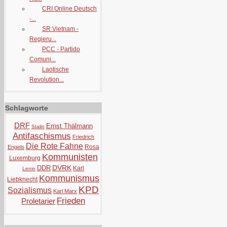
CRI Online Deutsch
-...
SR Vietnam -
Regieru...
PCC - Partido
Comuni...
Laotische
Revolution...
Schlagworte
DRF
Ernst Thälmann
Stalin
Antifaschismus
Friedrich
Die Rote Fahne
Rosa
Engels
Kommunisten
Luxemburg
DVRK
DDR
Karl
Lenin
Kommunismus
Liebknecht
KPD
Sozialismus
Karl Marx
Frieden
Proletarier