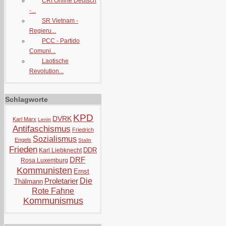
CRI Online Deutsch
-...
SR Vietnam -
Regieru...
PCC - Partido
Comuni...
Laotische
Revolution...
Schlagworte
KPD
DVRK
Karl Marx
Lenin
Antifaschismus
Friedrich
Sozialismus
Engels
Stalin
Frieden
DDR
Karl Liebknecht
DRF
Rosa Luxemburg
Kommunisten
Ernst
Proletarier
Die
Thälmann
Rote Fahne
Kommunismus