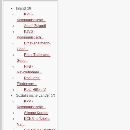
Inland
(8)
KPF -
Kommunistische...
Arbeit Zukunft
KJVD -
Kommunistisch...
Ernst-Thälmann-
Gede...
Ernst-Thälmann-
Gede...
RFB -
Revolutionäre...
RotFuchs-
Fördervere...
Rote Hilfe e.V.
Sozialistische Länder
(7)
KPV -
Kommunistische...
Stimme Koreas
KCNA - offizielle
Na...