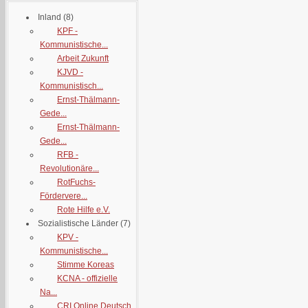
Inland
(8)
KPF -
Kommunistische...
Arbeit Zukunft
KJVD -
Kommunistisch...
Ernst-Thälmann-
Gede...
Ernst-Thälmann-
Gede...
RFB -
Revolutionäre...
RotFuchs-
Fördervere...
Rote Hilfe e.V.
Sozialistische Länder
(7)
KPV -
Kommunistische...
Stimme Koreas
KCNA - offizielle
Na...
CRI Online Deutsch