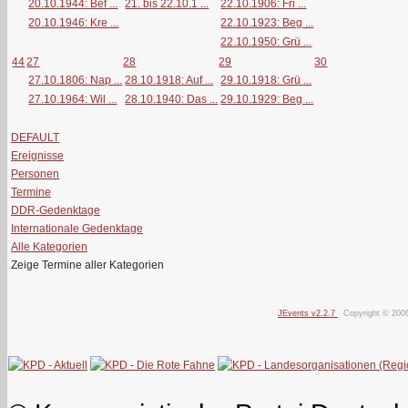
20.10.1944: Bef ...
21. bis 22.10.1 ...
22.10.1906: Fri ...
20.10.1946: Kre ...
22.10.1923: Beg ...
22.10.1950: Grü ...
44
27
28
29
30
27.10.1806: Nap ...
28.10.1918: Auf ...
29.10.1918: Grü ...
27.10.1964: Wil ...
28.10.1940: Das ...
29.10.1929: Beg ...
DEFAULT
Ereignisse
Personen
Termine
DDR-Gedenktage
Internationale Gedenktage
Alle Kategorien
Zeige Termine aller Kategorien
JEvents v2.2.7
Copyright © 200