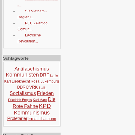
-...
SR Vietnam -
Regieru...
PCC - Partido
Comuni...
Laotische
Revolution...
Schlagworte
Antifaschismus
Kommunisten
DRF
Lenin
Karl Liebknecht
Rosa Luxemburg
DVRK
DDR
Stalin
Frieden
Sozialismus
Die
Friedrich Engels
Karl Marx
KPD
Rote Fahne
Kommunismus
Proletarier
Ernst Thälmann