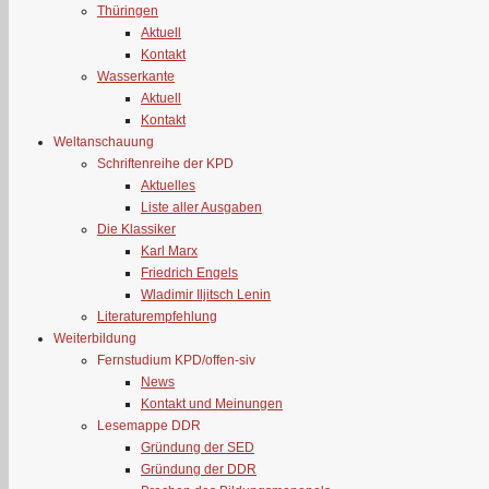
Thüringen
Aktuell
Kontakt
Wasserkante
Aktuell
Kontakt
Weltanschauung
Schriftenreihe der KPD
Aktuelles
Liste aller Ausgaben
Die Klassiker
Karl Marx
Friedrich Engels
Wladimir Iljitsch Lenin
Literaturempfehlung
Weiterbildung
Fernstudium KPD/offen-siv
News
Kontakt und Meinungen
Lesemappe DDR
Gründung der SED
Gründung der DDR