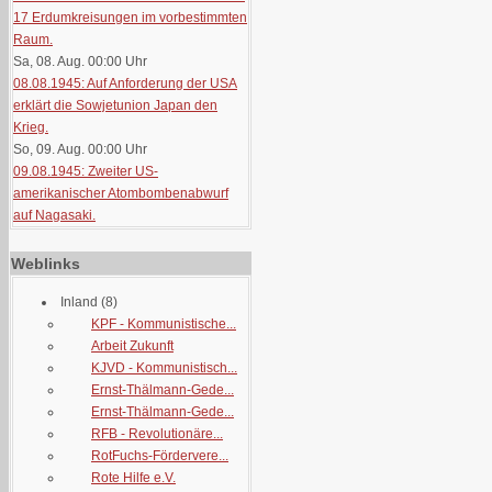
17 Erdumkreisungen im vorbestimmten
Raum.
Sa, 08. Aug. 00:00
Uhr
08.08.1945: Auf Anforderung der USA
erklärt die Sowjetunion Japan den
Krieg.
So, 09. Aug. 00:00
Uhr
09.08.1945: Zweiter US-
amerikanischer Atombombenabwurf
auf Nagasaki.
Weblinks
Inland
(8)
KPF - Kommunistische...
Arbeit Zukunft
KJVD - Kommunistisch...
Ernst-Thälmann-Gede...
Ernst-Thälmann-Gede...
RFB - Revolutionäre...
RotFuchs-Fördervere...
Rote Hilfe e.V.