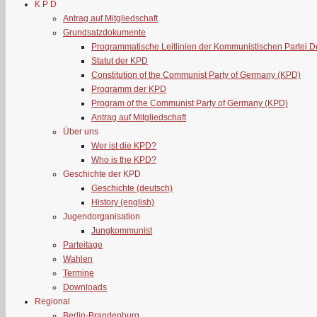
K P D
Antrag auf Mitgliedschaft
Grundsatzdokumente
Programmatische Leitlinien der Kommunistischen Partei 
Statut der KPD
Constitution of the Communist Party of Germany (KPD)
Programm der KPD
Program of the Communist Party of Germany (KPD)
Antrag auf Mitgliedschaft
Über uns
Wer ist die KPD?
Who is the KPD?
Geschichte der KPD
Geschichte (deutsch)
History (english)
Jugendorganisation
Jungkommunist
Parteitage
Wahlen
Termine
Downloads
Regional
Berlin-Brandenburg