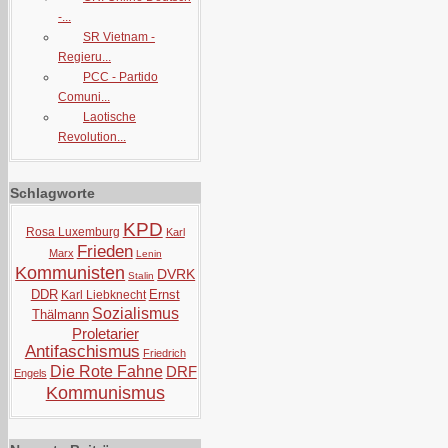
-...
SR Vietnam -
Regieru...
PCC - Partido
Comuni...
Laotische
Revolution...
Schlagworte
KPD
Rosa Luxemburg
Karl
Frieden
Marx
Lenin
Kommunisten
DVRK
Stalin
DDR
Ernst
Karl Liebknecht
Sozialismus
Thälmann
Proletarier
Antifaschismus
Friedrich
Die Rote Fahne
DRF
Engels
Kommunismus