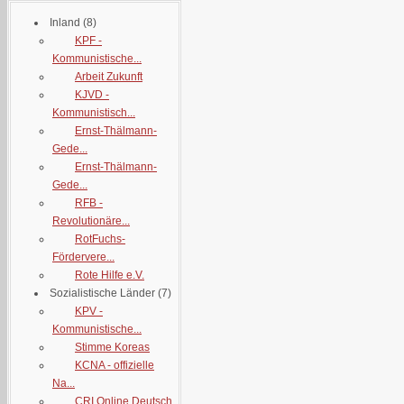
Inland
(8)
KPF -
Kommunistische...
Arbeit Zukunft
KJVD -
Kommunistisch...
Ernst-Thälmann-
Gede...
Ernst-Thälmann-
Gede...
RFB -
Revolutionäre...
RotFuchs-
Fördervere...
Rote Hilfe e.V.
Sozialistische Länder
(7)
KPV -
Kommunistische...
Stimme Koreas
KCNA - offizielle
Na...
CRI Online Deutsch