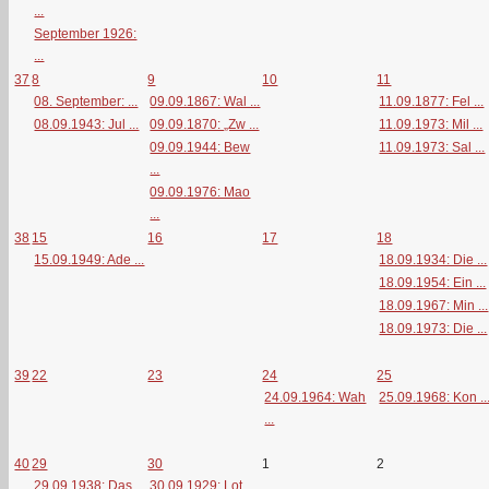
...
September 1926:
...
37
8
9
10
11
08. September: ...
09.09.1867: Wal ...
11.09.1877: Fel ...
08.09.1943: Jul ...
09.09.1870: „Zw ...
11.09.1973: Mil ...
09.09.1944: Bew
11.09.1973: Sal ...
...
09.09.1976: Mao
...
38
15
16
17
18
15.09.1949: Ade ...
18.09.1934: Die ...
18.09.1954: Ein ...
18.09.1967: Min ...
18.09.1973: Die ...
39
22
23
24
25
24.09.1964: Wah
25.09.1968: Kon ..
...
40
29
30
1
2
29.09.1938: Das ...
30.09.1929: Lot ...