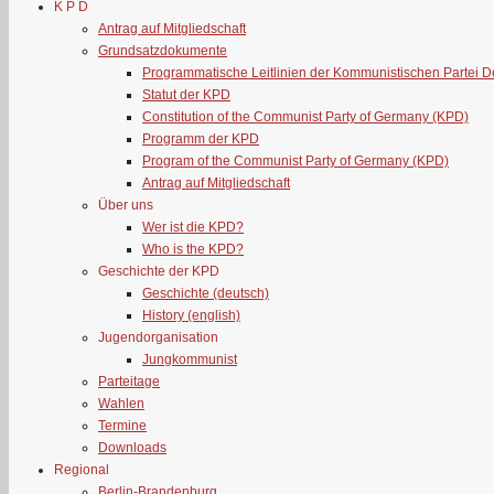
K P D
Antrag auf Mitgliedschaft
Grundsatzdokumente
Programmatische Leitlinien der Kommunistischen Partei 
Statut der KPD
Constitution of the Communist Party of Germany (KPD)
Programm der KPD
Program of the Communist Party of Germany (KPD)
Antrag auf Mitgliedschaft
Über uns
Wer ist die KPD?
Who is the KPD?
Geschichte der KPD
Geschichte (deutsch)
History (english)
Jugendorganisation
Jungkommunist
Parteitage
Wahlen
Termine
Downloads
Regional
Berlin-Brandenburg