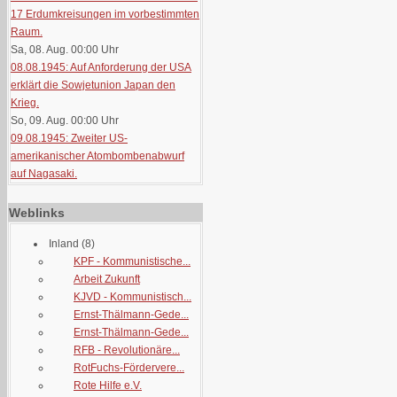
17 Erdumkreisungen im vorbestimmten
Raum.
Sa, 08. Aug. 00:00
Uhr
08.08.1945: Auf Anforderung der USA
erklärt die Sowjetunion Japan den
Krieg.
So, 09. Aug. 00:00
Uhr
09.08.1945: Zweiter US-
amerikanischer Atombombenabwurf
auf Nagasaki.
Weblinks
Inland
(8)
KPF - Kommunistische...
Arbeit Zukunft
KJVD - Kommunistisch...
Ernst-Thälmann-Gede...
Ernst-Thälmann-Gede...
RFB - Revolutionäre...
RotFuchs-Fördervere...
Rote Hilfe e.V.