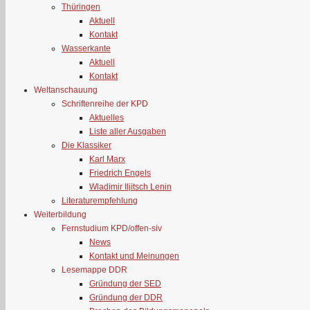
Thüringen
Aktuell
Kontakt
Wasserkante
Aktuell
Kontakt
Weltanschauung
Schriftenreihe der KPD
Aktuelles
Liste aller Ausgaben
Die Klassiker
Karl Marx
Friedrich Engels
Wladimir Iljitsch Lenin
Literaturempfehlung
Weiterbildung
Fernstudium KPD/offen-siv
News
Kontakt und Meinungen
Lesemappe DDR
Gründung der SED
Gründung der DDR