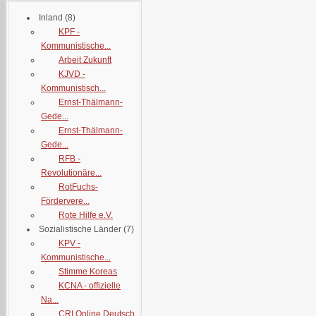
Inland
(8)
KPF -
Kommunistische...
Arbeit Zukunft
KJVD -
Kommunistisch...
Ernst-Thälmann-
Gede...
Ernst-Thälmann-
Gede...
RFB -
Revolutionäre...
RotFuchs-
Fördervere...
Rote Hilfe e.V.
Sozialistische Länder
(7)
KPV -
Kommunistische...
Stimme Koreas
KCNA - offizielle
Na...
CRI Online Deutsch