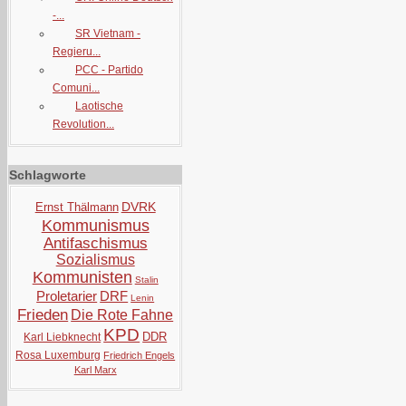
-...
SR Vietnam -
Regieru...
PCC - Partido
Comuni...
Laotische
Revolution...
Schlagworte
DVRK
Ernst Thälmann
Kommunismus
Antifaschismus
Sozialismus
Kommunisten
Stalin
Proletarier
DRF
Lenin
Frieden
Die Rote Fahne
KPD
DDR
Karl Liebknecht
Rosa Luxemburg
Friedrich Engels
Karl Marx