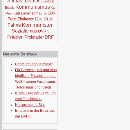
Antifaschismus
Friedrich
Kommunismus
Engels
Karl
DDR
Karl Liebknecht
Marx
Lenin
Die Rote
Ernst Thälmann
Kommunisten
Fahne
Sozialismus
DVRK
Frieden
Proletarier
DRF
Neueste Beiträge
Rente am Kapitalmarkt?
Für Gerechtigkeit und eine
friedliche Entwicklung der
Welt – gegen Faschismus,
Terrorismus und Krieg!
8. Mai - Tag der Befreiung
vom Faschismus
Heraus zum 1. Mai
Empfang in der Botschaft
der DVRK