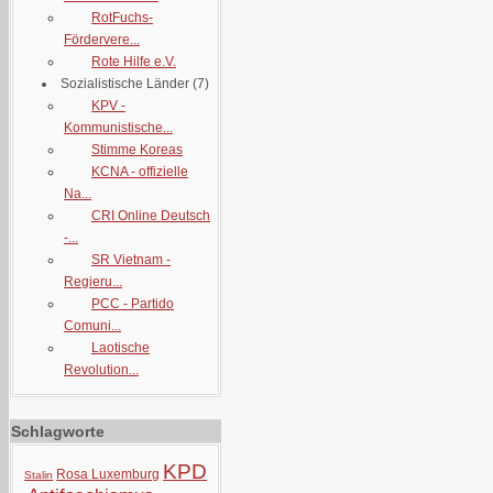
RotFuchs-
Fördervere...
Rote Hilfe e.V.
Sozialistische Länder
(7)
KPV -
Kommunistische...
Stimme Koreas
KCNA - offizielle
Na...
CRI Online Deutsch
-...
SR Vietnam -
Regieru...
PCC - Partido
Comuni...
Laotische
Revolution...
Schlagworte
KPD
Rosa Luxemburg
Stalin