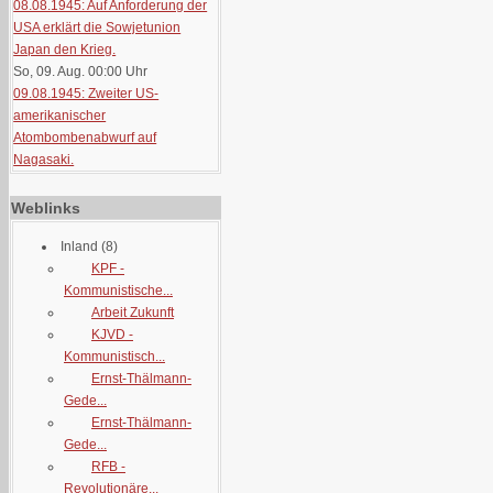
08.08.1945: Auf Anforderung der
USA erklärt die Sowjetunion
Japan den Krieg.
So, 09. Aug. 00:00
Uhr
09.08.1945: Zweiter US-
amerikanischer
Atombombenabwurf auf
Nagasaki.
Weblinks
Inland
(8)
KPF -
Kommunistische...
Arbeit Zukunft
KJVD -
Kommunistisch...
Ernst-Thälmann-
Gede...
Ernst-Thälmann-
Gede...
RFB -
Revolutionäre...