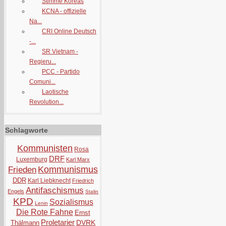
Stimme Koreas
KCNA - offizielle
Na...
CRI Online Deutsch
-...
SR Vietnam -
Regieru...
PCC - Partido
Comuni...
Laotische
Revolution...
Schlagworte
Kommunisten
Rosa
DRF
Luxemburg
Karl Marx
Kommunismus
Frieden
DDR
Karl Liebknecht
Friedrich
Antifaschismus
Engels
Stalin
KPD
Sozialismus
Lenin
Die Rote Fahne
Ernst
Proletarier
DVRK
Thälmann