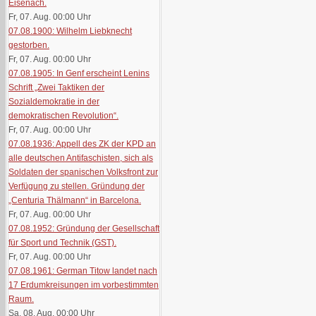
Eisenach.
Fr, 07. Aug. 00:00
Uhr
07.08.1900: Wilhelm Liebknecht
gestorben.
Fr, 07. Aug. 00:00
Uhr
07.08.1905: In Genf erscheint Lenins
Schrift „Zwei Taktiken der
Sozialdemokratie in der
demokratischen Revolution“.
Fr, 07. Aug. 00:00
Uhr
07.08.1936: Appell des ZK der KPD an
alle deutschen Antifaschisten, sich als
Soldaten der spanischen Volksfront zur
Verfügung zu stellen. Gründung der
„Centuria Thälmann“ in Barcelona.
Fr, 07. Aug. 00:00
Uhr
07.08.1952: Gründung der Gesellschaft
für Sport und Technik (GST).
Fr, 07. Aug. 00:00
Uhr
07.08.1961: German Titow landet nach
17 Erdumkreisungen im vorbestimmten
Raum.
Sa, 08. Aug. 00:00
Uhr