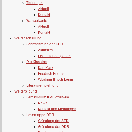
Thüringen
Aktuell
Kontakt
Wasserkante
Aktuell
Kontakt
Weltanschauung
Schriftenreihe der KPD
Aktuelles
Liste aller Ausgaben
Die Klassiker
Karl Marx
Friedrich Engels
Wladimir Iljitsch Lenin
Literaturempfehlung
Weiterbildung
Fernstudium KPD/offen-siv
News
Kontakt und Meinungen
Lesemappe DDR
Gründung der SED
Gründung der DDR