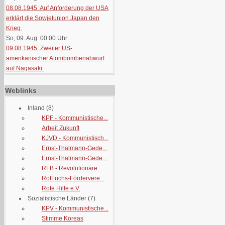
08.08.1945: Auf Anforderung der USA
erklärt die Sowjetunion Japan den
Krieg.
So, 09. Aug. 00:00
Uhr
09.08.1945: Zweiter US-
amerikanischer Atombombenabwurf
auf Nagasaki.
Weblinks
Inland
(8)
KPF - Kommunistische...
Arbeit Zukunft
KJVD - Kommunistisch...
Ernst-Thälmann-Gede...
Ernst-Thälmann-Gede...
RFB - Revolutionäre...
RotFuchs-Fördervere...
Rote Hilfe e.V.
Sozialistische Länder
(7)
KPV - Kommunistische...
Stimme Koreas