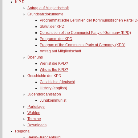
K P D
Antrag auf Mitgliedschaft
Grundsatzdokumente
Programmatische Leitlinien der Kommunistischen Partei 
Statut der KPD
Constitution of the Communist Party of Germany (KPD)
Programm der KPD
Program of the Communist Party of Germany (KPD)
Antrag auf Mitgliedschaft
Über uns
Wer ist die KPD?
Who is the KPD?
Geschichte der KPD
Geschichte (deutsch)
History (english)
Jugendorganisation
Jungkommunist
Parteitage
Wahlen
Termine
Downloads
Regional
Berlin-Brandenburg