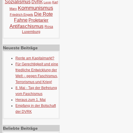
Sozialismus
DVRK
Karl
Lenin
Kommunismus
Marx
Die Rote
Friedrich Engels
Fahne
Proletarier
Antifaschismus
Rosa
Luxemburg
Neueste Beiträge
Rente am Kapitalmarkt?
Für Gerechtigkeit und eine
friedliche Entwicklung der
Welt – gegen Faschismus,
Terrorismus und Krieg!
8. Mai - Tag der Befreiung
vom Faschismus
Heraus zum 1. Mai
Empfang in der Botschaft
der DVRK
Beliebte Beiträge