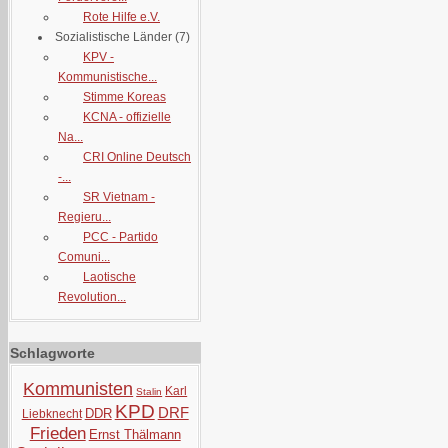
Rote Hilfe e.V.
Sozialistische Länder
(7)
KPV -
Kommunistische...
Stimme Koreas
KCNA - offizielle
Na...
CRI Online Deutsch
-...
SR Vietnam -
Regieru...
PCC - Partido
Comuni...
Laotische
Revolution...
Schlagworte
Kommunisten
Karl
Stalin
KPD
DRF
DDR
Liebknecht
Frieden
Ernst Thälmann