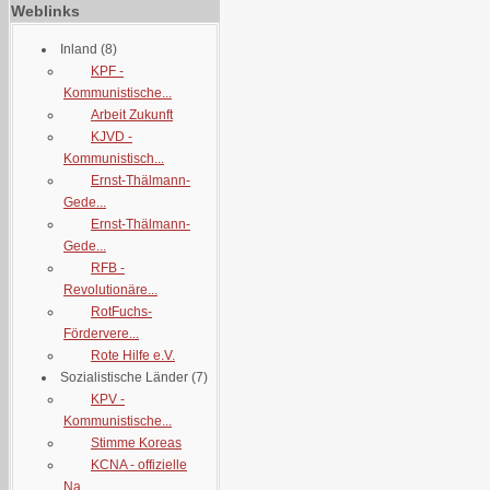
Weblinks
Inland
(8)
KPF -
Kommunistische...
Arbeit Zukunft
KJVD -
Kommunistisch...
Ernst-Thälmann-
Gede...
Ernst-Thälmann-
Gede...
RFB -
Revolutionäre...
RotFuchs-
Fördervere...
Rote Hilfe e.V.
Sozialistische Länder
(7)
KPV -
Kommunistische...
Stimme Koreas
KCNA - offizielle
Na...