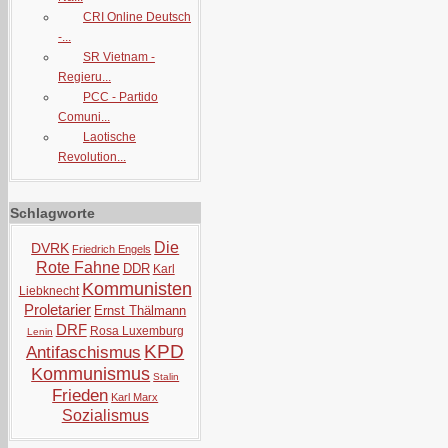
CRI Online Deutsch
-...
SR Vietnam -
Regieru...
PCC - Partido
Comuni...
Laotische
Revolution...
Schlagworte
Die
DVRK
Friedrich Engels
Rote Fahne
DDR
Karl
Kommunisten
Liebknecht
Proletarier
Ernst Thälmann
DRF
Rosa Luxemburg
Lenin
KPD
Antifaschismus
Kommunismus
Stalin
Frieden
Karl Marx
Sozialismus