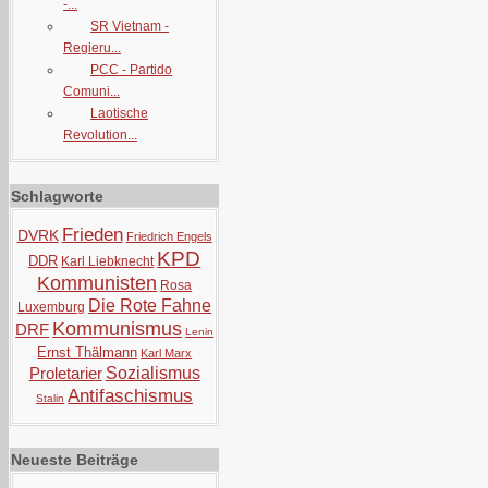
-...
SR Vietnam -
Regieru...
PCC - Partido
Comuni...
Laotische
Revolution...
Schlagworte
Frieden
DVRK
Friedrich Engels
KPD
DDR
Karl Liebknecht
Kommunisten
Rosa
Die Rote Fahne
Luxemburg
Kommunismus
DRF
Lenin
Ernst Thälmann
Karl Marx
Proletarier
Sozialismus
Antifaschismus
Stalin
Neueste Beiträge