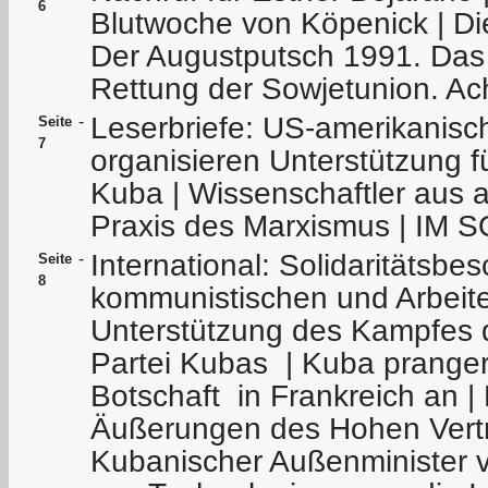
6
Blutwoche von Köpenick | D
Der Augustputsch 1991. Das
Rettung der Sowjetunion. Ach
Leserbriefe: US-amerikanis
-
Seite
7
organisieren Unterstützung fü
Kuba | Wissenschaftler aus a
Praxis des Marxismus | I
International: Solidaritätsbe
-
Seite
8
kommunistischen und Arbeite
Unterstützung des Kampfes 
Partei Kubas | Kuba pranger
Botschaft in Frankreich an |
Äußerungen des Hohen Vertre
Kubanischer Außenminister ve