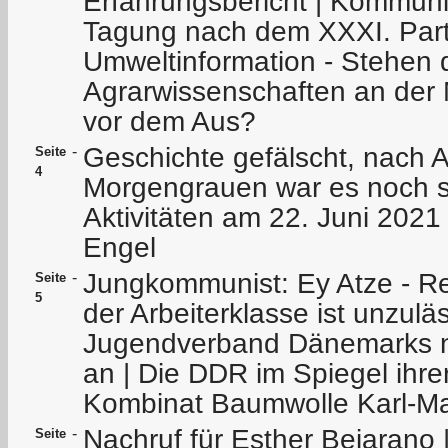
Erfahrungsbericht | Kommuni
Tagung nach dem XXXI. Parte
Umweltinformation - Stehen 
Agrarwissenschaften an der
vor dem Aus?
Geschichte gefälscht, nach Ar
-
Seite
4
Morgengrauen war es noch st
Aktivitäten am 22. Juni 2021
Engel
Jungkommunist: Ey Atze - Rei
-
Seite
5
der Arbeiterklasse ist unzul
Jugendverband Dänemarks n
an | Die DDR im Spiegel ihr
Kombinat Baumwolle Karl-Ma
Nachruf für Esther Bejarano
-
Seite