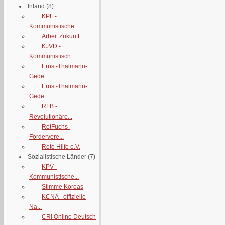
Inland
(8)
KPF -
Kommunistische...
Arbeit Zukunft
KJVD -
Kommunistisch...
Ernst-Thälmann-
Gede...
Ernst-Thälmann-
Gede...
RFB -
Revolutionäre...
RotFuchs-
Fördervere...
Rote Hilfe e.V.
Sozialistische Länder
(7)
KPV -
Kommunistische...
Stimme Koreas
KCNA - offizielle
Na...
CRI Online Deutsch