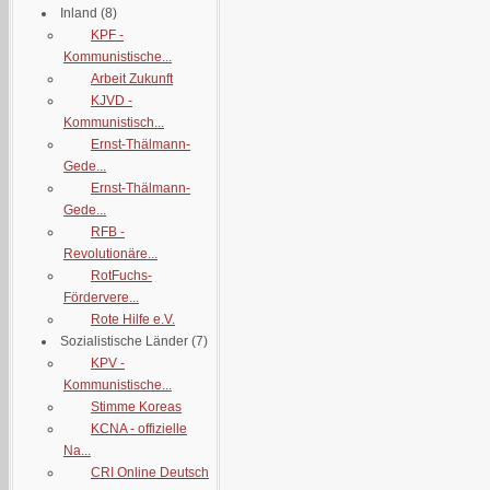
Inland
(8)
KPF -
Kommunistische...
Arbeit Zukunft
KJVD -
Kommunistisch...
Ernst-Thälmann-
Gede...
Ernst-Thälmann-
Gede...
RFB -
Revolutionäre...
RotFuchs-
Fördervere...
Rote Hilfe e.V.
Sozialistische Länder
(7)
KPV -
Kommunistische...
Stimme Koreas
KCNA - offizielle
Na...
CRI Online Deutsch