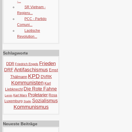
-...
SR Vietnam -
Regieru...
PCC - Partido
Comuni...
Laotische
Revolution...
Schlagworte
Frieden
DDR
Friedrich Engels
Antifaschismus
DRF
Ernst
KPD
DVRK
Thälmann
Kommunisten
Karl
Die Rote Fahne
Liebknecht
Proletarier
Rosa
Karl Marx
Lenin
Sozialismus
Luxemburg
Stalin
Kommunismus
Neueste Beiträge