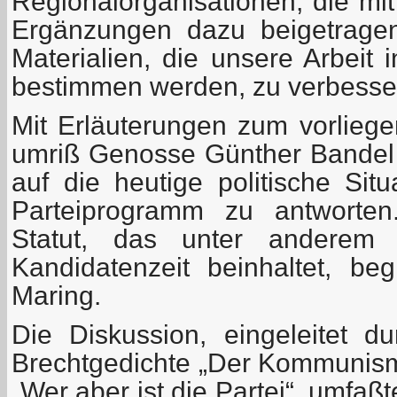
Regionalorganisationen, die mi
Ergänzungen dazu beigetrage
Materialien, die unsere Arbeit
bestimmen werden, zu verbesse
Mit Erläuterungen zum vorlie
umriß Genosse Günther Bandel k
auf die heutige politische Sit
Parteiprogramm zu antworte
Statut, das unter anderem 
Kandidatenzeit beinhaltet, b
Maring.
Die Diskussion, eingeleitet du
Brechtgedichte „Der Kommunismu
„Wer aber ist die Partei“, umfa