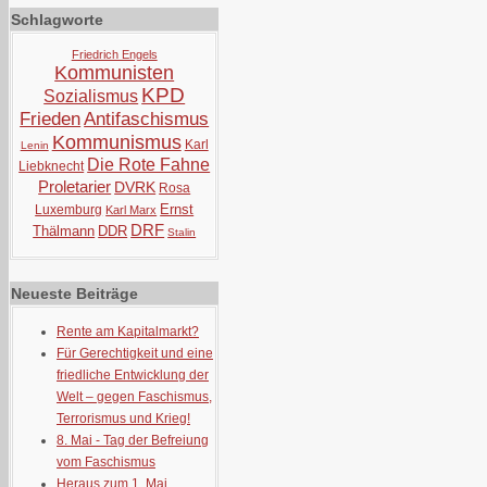
Schlagworte
Friedrich Engels
Kommunisten
KPD
Sozialismus
Frieden
Antifaschismus
Kommunismus
Karl
Lenin
Die Rote Fahne
Liebknecht
Proletarier
DVRK
Rosa
Ernst
Luxemburg
Karl Marx
DRF
Thälmann
DDR
Stalin
Neueste Beiträge
Rente am Kapitalmarkt?
Für Gerechtigkeit und eine
friedliche Entwicklung der
Welt – gegen Faschismus,
Terrorismus und Krieg!
8. Mai - Tag der Befreiung
vom Faschismus
Heraus zum 1. Mai