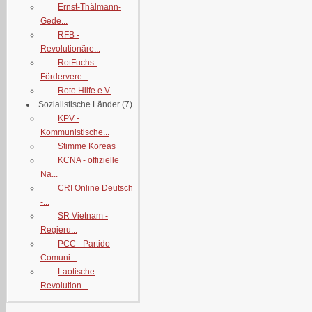
Ernst-Thälmann-
Gede...
RFB -
Revolutionäre...
RotFuchs-
Fördervere...
Rote Hilfe e.V.
Sozialistische Länder
(7)
KPV -
Kommunistische...
Stimme Koreas
KCNA - offizielle
Na...
CRI Online Deutsch
-...
SR Vietnam -
Regieru...
PCC - Partido
Comuni...
Laotische
Revolution...