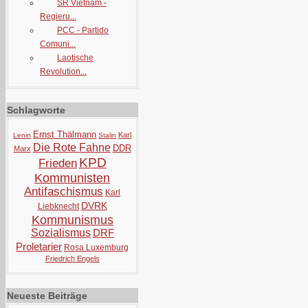
SR Vietnam -
Regieru...
PCC - Partido
Comuni...
Laotische
Revolution...
Schlagworte
Ernst Thälmann
Karl
Lenin
Stalin
Die Rote Fahne
DDR
Marx
KPD
Frieden
Kommunisten
Antifaschismus
Karl
DVRK
Liebknecht
Kommunismus
Sozialismus
DRF
Proletarier
Rosa Luxemburg
Friedrich Engels
Neueste Beiträge