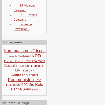
-...
SR Vietnam -
Regieru...
PCC - Partido
Comuni...
Laotische
Revolution...
Schlagworte
Kommunismus
Frieden
KPD
Proletarier
Stalin
Ernst Thälmann
Friedrich Engels
Sozialismus
Karl Liebknecht
DRF
Karl Marx
Antifaschismus
Kommunisten
Rosa
Die Rote
DDR
Luxemburg
Fahne
DVRK
Lenin
Neueste Beiträge