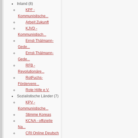
Inland
(8)
KPF -
Kommunistische...
Arbeit Zukunft
KJVD -
Kommunistisch...
Ernst-Thälmann-
Gede...
Ernst-Thälmann-
Gede...
RFB -
Revolutionäre...
RotFuchs-
Fördervere...
Rote Hilfe e.V.
Sozialistische Länder
(7)
KPV -
Kommunistische...
Stimme Koreas
KCNA - offizielle
Na...
CRI Online Deutsch