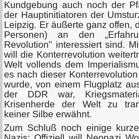
Kundgebung auch noch der Pfar
der Hauptinitiatoren der Umstu
Leipzig. Er äußerte ganz offen,
Personen) an den „Erfahrun
Revolution" interessiert sind. 
will die Konterrevolution weite
Welt vollends dem Imperialism
es nach dieser Konterrevolution
wurde, von einem Flugplatz aus,
der DDR war, Kriegsmater
Krisenherde der Welt zu tran
keiner Silbe erwähnt.
Zum Schluß noch einige kurz
Nazis: Offiziell will Neonazi 