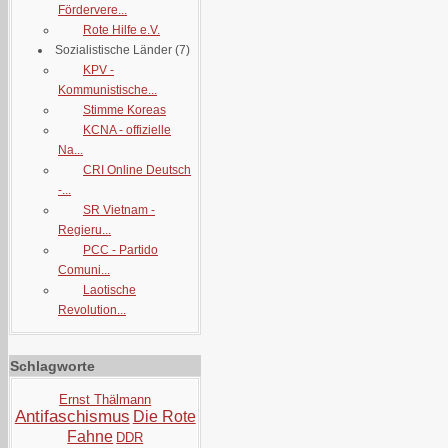
Fördervere...
Rote Hilfe e.V.
Sozialistische Länder
(7)
KPV -
Kommunistische...
Stimme Koreas
KCNA - offizielle
Na...
CRI Online Deutsch
-...
SR Vietnam -
Regieru...
PCC - Partido
Comuni...
Laotische
Revolution...
Schlagworte
Ernst Thälmann
Antifaschismus
Die Rote
Fahne
DDR