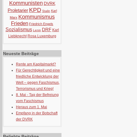
Kommunisten
DVRK
KPD
Proletarier
Karl
Stalin
Kommunismus
Marx
Frieden
Friedrich Engels
Sozialismus
DRF
Karl
Lenin
Liebknecht
Rosa Luxemburg
Neueste Beiträge
Rente am Kapitalmarkt?
Für Gerechtigkeit und eine
friedliche Entwicklung der
Welt – gegen Faschismus,
Terrorismus und Krieg!
8. Mai - Tag der Befreiung
vom Faschismus
Heraus zum 1. Mai
Empfang in der Botschaft
der DVRK
Beliebte Beiträge