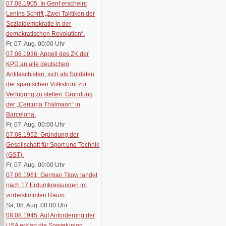
07.08.1905: In Genf erscheint
Lenins Schrift „Zwei Taktiken der
Sozialdemokratie in der
demokratischen Revolution“.
Fr, 07. Aug. 00:00
Uhr
07.08.1936: Appell des ZK der
KPD an alle deutschen
Antifaschisten, sich als Soldaten
der spanischen Volksfront zur
Verfügung zu stellen. Gründung
der „Centuria Thälmann“ in
Barcelona.
Fr, 07. Aug. 00:00
Uhr
07.08.1952: Gründung der
Gesellschaft für Sport und Technik
(GST).
Fr, 07. Aug. 00:00
Uhr
07.08.1961: German Titow landet
nach 17 Erdumkreisungen im
vorbestimmten Raum.
Sa, 08. Aug. 00:00
Uhr
08.08.1945: Auf Anforderung der
USA erklärt die Sowjetunion