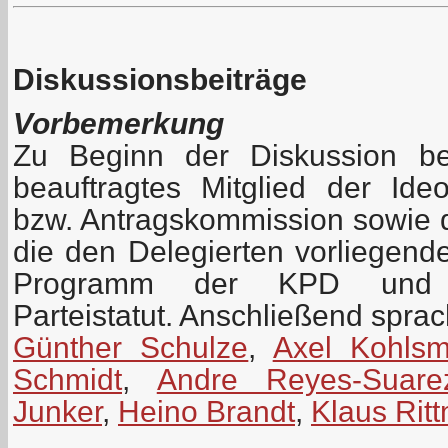
Diskussionsbeiträge
Vorbemerkung
Zu Beginn der Diskussion be
beauftragtes Mitglied der Id
bzw. Antragskommission sowie 
die den Delegierten vorliegen
Programm der KPD und z
Parteistatut. Anschließend spra
Günther Schulze
,
Axel Kohls
Schmidt
,
Andre Reyes-Suare
Junker
,
Heino Brandt
,
Klaus Rit