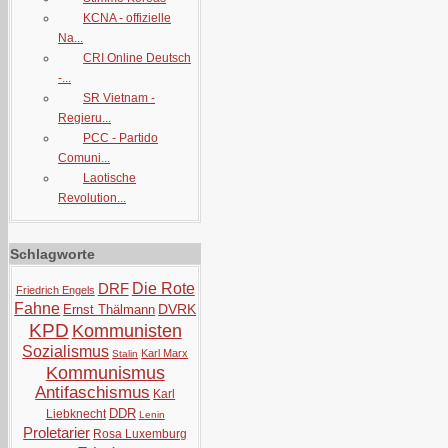
KCNA - offizielle
Na...
CRI Online Deutsch
-...
SR Vietnam -
Regieru...
PCC - Partido
Comuni...
Laotische
Revolution...
Schlagworte
DRF
Die Rote
Friedrich Engels
Fahne
DVRK
Ernst Thälmann
KPD
Kommunisten
Sozialismus
Karl Marx
Stalin
Kommunismus
Antifaschismus
Karl
DDR
Liebknecht
Lenin
Proletarier
Rosa Luxemburg