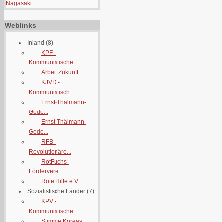
Nagasaki.
Weblinks
Inland
(8)
KPF -
Kommunistische...
Arbeit Zukunft
KJVD -
Kommunistisch...
Ernst-Thälmann-
Gede...
Ernst-Thälmann-
Gede...
RFB -
Revolutionäre...
RotFuchs-
Fördervere...
Rote Hilfe e.V.
Sozialistische Länder
(7)
KPV -
Kommunistische...
Stimme Koreas