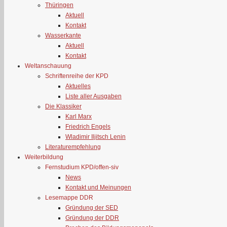
Thüringen
Aktuell
Kontakt
Wasserkante
Aktuell
Kontakt
Weltanschauung
Schriftenreihe der KPD
Aktuelles
Liste aller Ausgaben
Die Klassiker
Karl Marx
Friedrich Engels
Wladimir Iljitsch Lenin
Literaturempfehlung
Weiterbildung
Fernstudium KPD/offen-siv
News
Kontakt und Meinungen
Lesemappe DDR
Gründung der SED
Gründung der DDR