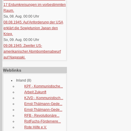
17 Erdumkreisungen im vorbestimmten
Raum.
Sa, 08. Aug. 00:00
Uhr
08.08.1945: Auf Anforderung der USA
erklärt die Sowjetunion Japan den
Krieg.
So, 09. Aug. 00:00
Uhr
09.08.1945: Zweiter US-
amerikanischer Atombombenabwurf
auf Nagasaki.
Weblinks
Inland
(8)
KPF - Kommunistische...
Arbeit Zukunft
KJVD - Kommunistisch...
Ernst-Thälmann-Gede...
Ernst-Thälmann-Gede...
RFB - Revolutionäre...
RotFuchs-Fördervere...
Rote Hilfe e.V.