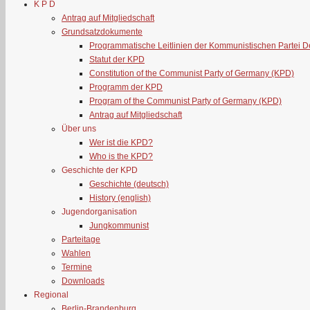
K P D
Antrag auf Mitgliedschaft
Grundsatzdokumente
Programmatische Leitlinien der Kommunistischen Partei 
Statut der KPD
Constitution of the Communist Party of Germany (KPD)
Programm der KPD
Program of the Communist Party of Germany (KPD)
Antrag auf Mitgliedschaft
Über uns
Wer ist die KPD?
Who is the KPD?
Geschichte der KPD
Geschichte (deutsch)
History (english)
Jugendorganisation
Jungkommunist
Parteitage
Wahlen
Termine
Downloads
Regional
Berlin-Brandenburg