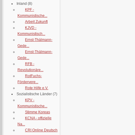
Inland
(8)
KPF -
Kommunistische...
Arbeit Zukunft
KJVD -
Kommunistisch...
Ernst-Thälmann-
Gede...
Ernst-Thälmann-
Gede...
RFB -
Revolutionäre...
RotFuchs-
Fördervere...
Rote Hilfe e.V.
Sozialistische Länder
(7)
KPV -
Kommunistische...
Stimme Koreas
KCNA - offizielle
Na...
CRI Online Deutsch