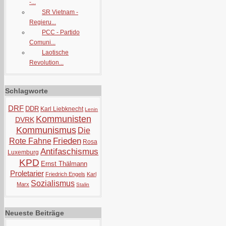
-...
SR Vietnam -
Regieru...
PCC - Partido
Comuni...
Laotische
Revolution...
Schlagworte
DRF
DDR
Karl Liebknecht
Lenin
Kommunisten
DVRK
Kommunismus
Die
Frieden
Rote Fahne
Rosa
Antifaschismus
Luxemburg
KPD
Ernst Thälmann
Proletarier
Friedrich Engels
Karl
Sozialismus
Marx
Stalin
Neueste Beiträge