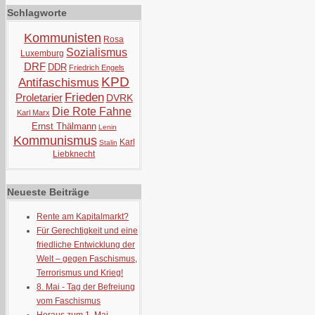
Schlagworte
Kommunisten
Rosa
Sozialismus
Luxemburg
DRF
DDR
Friedrich Engels
KPD
Antifaschismus
Frieden
Proletarier
DVRK
Die Rote Fahne
Karl Marx
Ernst Thälmann
Lenin
Kommunismus
Karl
Stalin
Liebknecht
Neueste Beiträge
Rente am Kapitalmarkt?
Für Gerechtigkeit und eine
friedliche Entwicklung der
Welt – gegen Faschismus,
Terrorismus und Krieg!
8. Mai - Tag der Befreiung
vom Faschismus