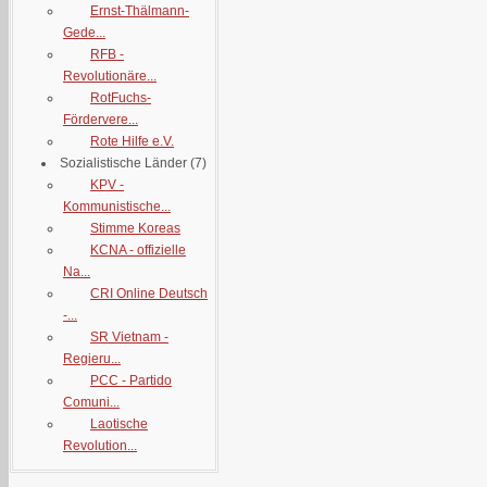
Ernst-Thälmann-
Gede...
RFB -
Revolutionäre...
RotFuchs-
Fördervere...
Rote Hilfe e.V.
Sozialistische Länder
(7)
KPV -
Kommunistische...
Stimme Koreas
KCNA - offizielle
Na...
CRI Online Deutsch
-...
SR Vietnam -
Regieru...
PCC - Partido
Comuni...
Laotische
Revolution...