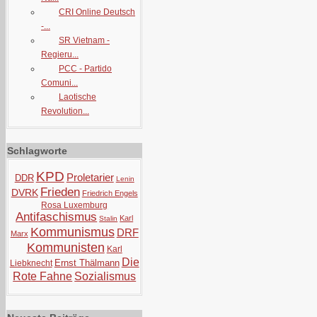
CRI Online Deutsch
-...
SR Vietnam -
Regieru...
PCC - Partido
Comuni...
Laotische
Revolution...
Schlagworte
KPD
Proletarier
DDR
Lenin
Frieden
DVRK
Friedrich Engels
Rosa Luxemburg
Antifaschismus
Karl
Stalin
Kommunismus
DRF
Marx
Kommunisten
Karl
Die
Ernst Thälmann
Liebknecht
Rote Fahne
Sozialismus