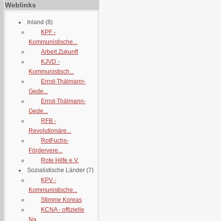
Weblinks
Inland
(8)
KPF -
Kommunistische...
Arbeit Zukunft
KJVD -
Kommunistisch...
Ernst-Thälmann-
Gede...
Ernst-Thälmann-
Gede...
RFB -
Revolutionäre...
RotFuchs-
Fördervere...
Rote Hilfe e.V.
Sozialistische Länder
(7)
KPV -
Kommunistische...
Stimme Koreas
KCNA - offizielle
Na...