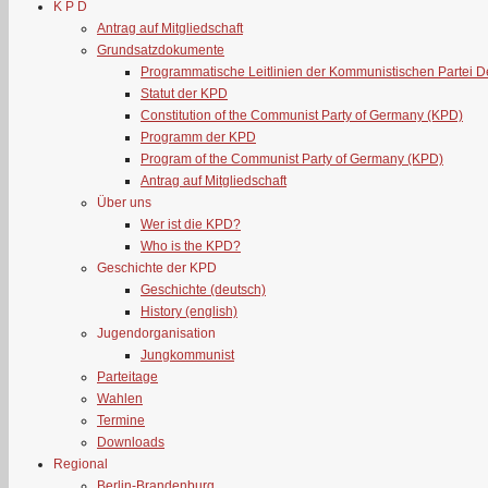
K P D
Antrag auf Mitgliedschaft
Grundsatzdokumente
Programmatische Leitlinien der Kommunistischen Partei 
Statut der KPD
Constitution of the Communist Party of Germany (KPD)
Programm der KPD
Program of the Communist Party of Germany (KPD)
Antrag auf Mitgliedschaft
Über uns
Wer ist die KPD?
Who is the KPD?
Geschichte der KPD
Geschichte (deutsch)
History (english)
Jugendorganisation
Jungkommunist
Parteitage
Wahlen
Termine
Downloads
Regional
Berlin-Brandenburg