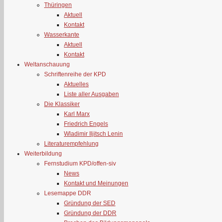
Thüringen
Aktuell
Kontakt
Wasserkante
Aktuell
Kontakt
Weltanschauung
Schriftenreihe der KPD
Aktuelles
Liste aller Ausgaben
Die Klassiker
Karl Marx
Friedrich Engels
Wladimir Iljitsch Lenin
Literaturempfehlung
Weiterbildung
Fernstudium KPD/offen-siv
News
Kontakt und Meinungen
Lesemappe DDR
Gründung der SED
Gründung der DDR