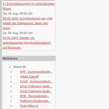
17 Erdumkreisungen im vorbestimmten
Raum.
Sa, 08. Aug. 00:00
Uhr
08.08.1945: Auf Anforderung der USA
erklärt die Sowjetunion Japan den
Krieg.
So, 09. Aug. 00:00
Uhr
09.08.1945: Zweiter US-
amerikanischer Atombombenabwurf
auf Nagasaki.
Weblinks
Inland
(8)
KPF - Kommunistische...
Arbeit Zukunft
KJVD - Kommunistisch...
Ernst-Thälmann-Gede...
Ernst-Thälmann-Gede...
RFB - Revolutionäre...
RotFuchs-Fördervere...
Rote Hilfe e.V.