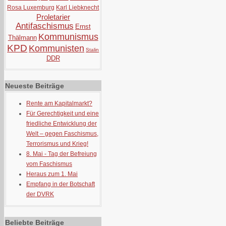
Rosa Luxemburg
Karl Liebknecht
Proletarier
Antifaschismus
Ernst
Kommunismus
Thälmann
KPD
Kommunisten
Stalin
DDR
Neueste Beiträge
Rente am Kapitalmarkt?
Für Gerechtigkeit und eine
friedliche Entwicklung der
Welt – gegen Faschismus,
Terrorismus und Krieg!
8. Mai - Tag der Befreiung
vom Faschismus
Heraus zum 1. Mai
Empfang in der Botschaft
der DVRK
Beliebte Beiträge