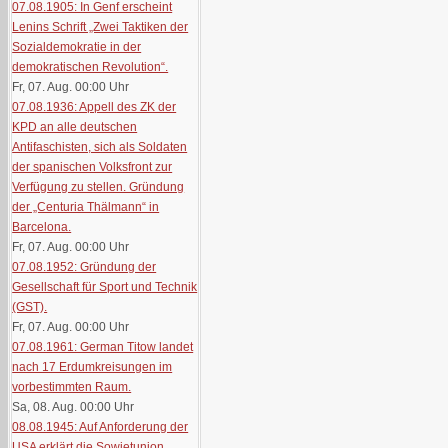
07.08.1905: In Genf erscheint
Lenins Schrift „Zwei Taktiken der
Sozialdemokratie in der
demokratischen Revolution“.
Fr, 07. Aug. 00:00
Uhr
07.08.1936: Appell des ZK der
KPD an alle deutschen
Antifaschisten, sich als Soldaten
der spanischen Volksfront zur
Verfügung zu stellen. Gründung
der „Centuria Thälmann“ in
Barcelona.
Fr, 07. Aug. 00:00
Uhr
07.08.1952: Gründung der
Gesellschaft für Sport und Technik
(GST).
Fr, 07. Aug. 00:00
Uhr
07.08.1961: German Titow landet
nach 17 Erdumkreisungen im
vorbestimmten Raum.
Sa, 08. Aug. 00:00
Uhr
08.08.1945: Auf Anforderung der
USA erklärt die Sowjetunion