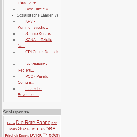
Fördervere...
Rote Hilfe e.V.
Sozialistische Länder
(7)
KPV -
Kommunistische...
Stimme Koreas
KCNA - offizielle
Na...
CRI Online Deutsch
-...
SR Vietnam -
Regieru...
PCC - Partido
Comuni...
Laotische
Revolution...
Schlagworte
Die Rote Fahne
Karl
Lenin
Sozialismus
DRF
Marx
Frieden
DVRK
Friedrich Engels