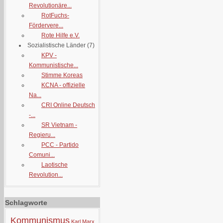
Revolutionäre...
RotFuchs-
Fördervere...
Rote Hilfe e.V.
Sozialistische Länder
(7)
KPV -
Kommunistische...
Stimme Koreas
KCNA - offizielle
Na...
CRI Online Deutsch
-...
SR Vietnam -
Regieru...
PCC - Partido
Comuni...
Laotische
Revolution...
Schlagworte
Kommunismus
Karl Marx