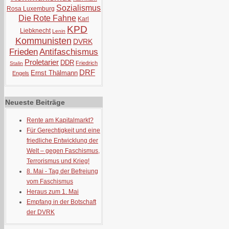
Sozialismus
Rosa Luxemburg
Die Rote Fahne
Karl
KPD
Liebknecht
Lenin
Kommunisten
DVRK
Frieden
Antifaschismus
Proletarier
DDR
Friedrich
Stalin
DRF
Ernst Thälmann
Engels
Neueste Beiträge
Rente am Kapitalmarkt?
Für Gerechtigkeit und eine
friedliche Entwicklung der
Welt – gegen Faschismus,
Terrorismus und Krieg!
8. Mai - Tag der Befreiung
vom Faschismus
Heraus zum 1. Mai
Empfang in der Botschaft
der DVRK