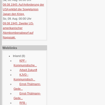
Sa, 08. Aug. 00:00
Uhr
08.08.1945: Auf Anforderung der
USA erklärt die Sowjetunion
Japan den Krieg.
So, 09. Aug. 00:00
Uhr
09.08.1945: Zweiter US-
amerikanischer
Atombombenabwurf auf
Nagasaki.
Weblinks
Inland
(8)
KPF -
Kommunistische...
Arbeit Zukunft
KJVD -
Kommunistisch...
Ernst-Thälmann-
Gede...
Ernst-Thälmann-
Gede...
RFB -