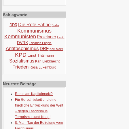
Schlagworte
Die Rote Fahne
DDR
Stalin
Kommunismus
Kommunisten
Proletarier
Lenin
DVRK
Friedrich Engels
Antifaschismus
DRF
Karl Marx
KPD
Ernst Thälmann
Sozialismus
Karl Liebknecht
Frieden
Rosa Luxemburg
Neueste Beiträge
Rente am Kapitalmarkt?
Für Gerechtigkeit und eine
friedliche Entwicklung der Welt
– gegen Faschismus,
Terrorismus und Krieg!
8. Mai - Tag der Befreiung vom
Faschismus