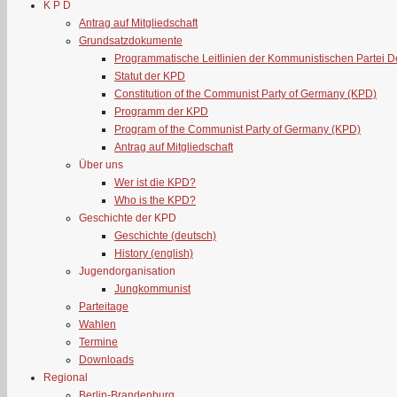
K P D
Antrag auf Mitgliedschaft
Grundsatzdokumente
Programmatische Leitlinien der Kommunistischen Partei 
Statut der KPD
Constitution of the Communist Party of Germany (KPD)
Programm der KPD
Program of the Communist Party of Germany (KPD)
Antrag auf Mitgliedschaft
Über uns
Wer ist die KPD?
Who is the KPD?
Geschichte der KPD
Geschichte (deutsch)
History (english)
Jugendorganisation
Jungkommunist
Parteitage
Wahlen
Termine
Downloads
Regional
Berlin-Brandenburg