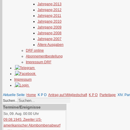
Jahrgang 2013
Jahrgang 2012
Jahrgang 2011
Jahrgang 2010
Jahrgang 2009
Jahrgang 2008
Jahrgang 2007
Ältere Ausgaben
DRF online
Abonnementbestellung
Impressum DRF
Impressum
Aktuelle Seite:
Home
K P D
Antrag auf Mitgliedschaft
K P D
Parteitage
XIV. Pa
Suchen...
Termine/Ereignisse
So, 09. Aug. 00:00
Uhr
09.08.1945: Zweiter US-
amerikanischer Atombombenabwurf