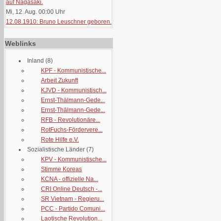
auf Nagasaki.
Mi, 12. Aug. 00:00
Uhr
12.08.1910: Bruno Leuschner geboren.
Weblinks
Inland
(8)
KPF - Kommunistische...
Arbeit Zukunft
KJVD - Kommunistisch...
Ernst-Thälmann-Gede...
Ernst-Thälmann-Gede...
RFB - Revolutionäre...
RotFuchs-Fördervere...
Rote Hilfe e.V.
Sozialistische Länder
(7)
KPV - Kommunistische...
Stimme Koreas
KCNA - offizielle Na...
CRI Online Deutsch -...
SR Vietnam - Regieru...
PCC - Partido Comuni...
Laotische Revolution...