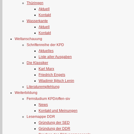
Thüringen
Aktuell
Kontakt
Wasserkante
Aktuell
Kontakt
Weltanschauung
Schriftenreihe der KPD
Aktuelles
Liste aller Ausgaben
Die Klassiker
Karl Marx
Friedrich Engels
Wladimir Iljitsch Lenin
Literaturempfehlung
Weiterbildung
Fernstudium KPD/offen-siv
News
Kontakt und Meinungen
Lesemappe DDR
Gründung der SED
Gründung der DDR