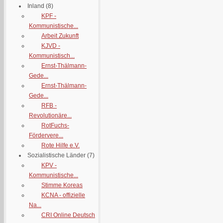
Inland
(8)
KPF -
Kommunistische...
Arbeit Zukunft
KJVD -
Kommunistisch...
Ernst-Thälmann-
Gede...
Ernst-Thälmann-
Gede...
RFB -
Revolutionäre...
RotFuchs-
Fördervere...
Rote Hilfe e.V.
Sozialistische Länder
(7)
KPV -
Kommunistische...
Stimme Koreas
KCNA - offizielle
Na...
CRI Online Deutsch