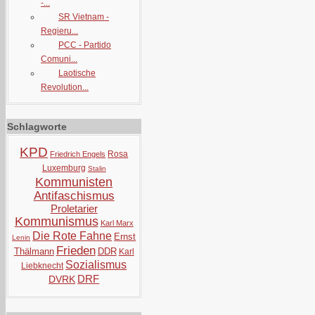
-...
SR Vietnam -
Regieru...
PCC - Partido
Comuni...
Laotische
Revolution...
Schlagworte
KPD
Rosa
Friedrich Engels
Luxemburg
Stalin
Kommunisten
Antifaschismus
Proletarier
Kommunismus
Karl Marx
Die Rote Fahne
Ernst
Lenin
Frieden
Thälmann
DDR
Karl
Sozialismus
Liebknecht
DRF
DVRK