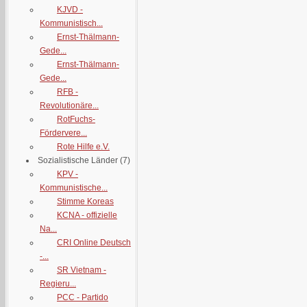
KJVD -
Kommunistisch...
Ernst-Thälmann-
Gede...
Ernst-Thälmann-
Gede...
RFB -
Revolutionäre...
RotFuchs-
Fördervere...
Rote Hilfe e.V.
Sozialistische Länder
(7)
KPV -
Kommunistische...
Stimme Koreas
KCNA - offizielle
Na...
CRI Online Deutsch
-...
SR Vietnam -
Regieru...
PCC - Partido