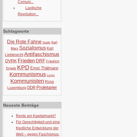
Comuni...
Laotische
Revolution...
Schlagworte
Die Rote Fahne
Karl
Stalin
Sozialismus
Karl
Marx
Antifaschismus
Liebknecht
Frieden
DRF
DVRK
Friedrich
KPD
Ernst Thälmann
Engels
Kommunismus
Lenin
Kommunisten
Rosa
Proletarier
DDR
Luxemburg
Neueste Beiträge
Rente am Kapitalmarkt?
Für Gerechtigkeit und eine
friedliche Entwicklung der
Welt – gegen Faschismus,