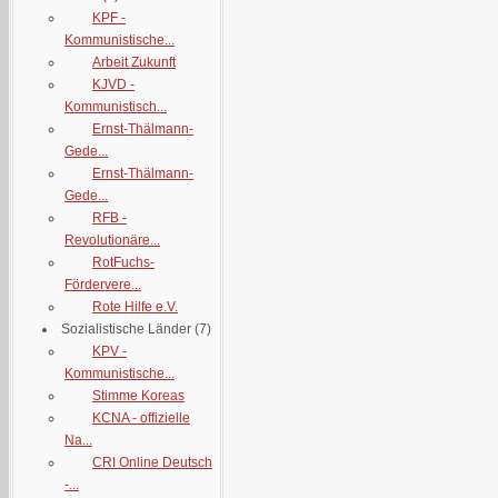
KPF -
Kommunistische...
Arbeit Zukunft
KJVD -
Kommunistisch...
Ernst-Thälmann-
Gede...
Ernst-Thälmann-
Gede...
RFB -
Revolutionäre...
RotFuchs-
Fördervere...
Rote Hilfe e.V.
Sozialistische Länder
(7)
KPV -
Kommunistische...
Stimme Koreas
KCNA - offizielle
Na...
CRI Online Deutsch
-...