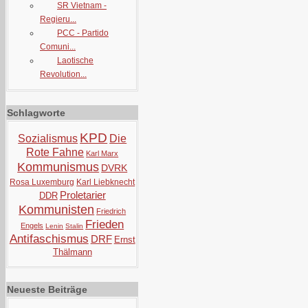
SR Vietnam -
Regieru...
PCC - Partido
Comuni...
Laotische
Revolution...
Schlagworte
KPD
Sozialismus
Die
Rote Fahne
Karl Marx
Kommunismus
DVRK
Rosa Luxemburg
Karl Liebknecht
Proletarier
DDR
Kommunisten
Friedrich
Frieden
Engels
Lenin
Stalin
Antifaschismus
DRF
Ernst
Thälmann
Neueste Beiträge