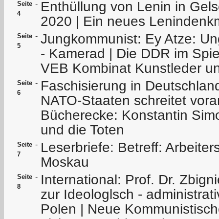
Enthüllung von Lenin in Gel
-
Seite
4
2020 | Ein neues Lenindenk
Jungkommunist: Ey Atze: Un
-
Seite
5
- Kamerad | Die DDR im Spie
VEB Kombinat Kunstleder un
Faschisierung in Deutschla
-
Seite
6
NATO-Staaten schreitet voran
Bücherecke: Konstantin Sim
und die Toten
Leserbriefe: Betreff: Arbeite
-
Seite
7
Moskau
International: Prof. Dr. Zbig
-
Seite
8
zur Ideologlsch - administrat
Polen | Neue Kommunistisch