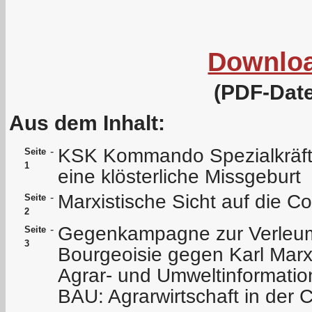
Downlo
(PDF-Date
Aus dem Inhalt:
KSK Kommando Spezialkräft
-
Seite
1
eine klösterliche Missgeburt
Marxistische Sicht auf die C
-
Seite
2
Gegenkampagne zur Verleu
-
Seite
3
Bourgeoisie gegen Karl Marx 
Agrar- und Umweltinformation
BAU: Agrarwirtschaft in der