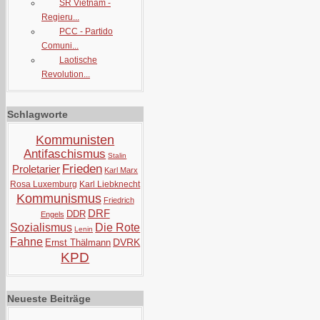
SR Vietnam -
Regieru...
PCC - Partido
Comuni...
Laotische
Revolution...
Schlagworte
Kommunisten
Antifaschismus
Stalin
Frieden
Proletarier
Karl Marx
Rosa Luxemburg
Karl Liebknecht
Kommunismus
Friedrich
DRF
DDR
Engels
Sozialismus
Die Rote
Lenin
Fahne
DVRK
Ernst Thälmann
KPD
Neueste Beiträge