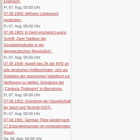
Eisenach.
Fr, 07. Aug. 00:00
Uhr
07.08.1900: Wilhelm Liebknecht
gestorben.
Fr, 07. Aug. 00:00
Uhr
07.08.1905: In Genf erscheint Lenins
Schrift „Zwei Taktiken der
Sozialdemokratie in der
demokratischen Revolution“.
Fr, 07. Aug. 00:00
Uhr
07.08.1936: Appell des ZK der KPD an
alle deutschen Antifaschisten, sich als
Soldaten der spanischen Volksfront zur
Verfügung zu stellen. Gründung der
„Centuria Thälmann“ in Barcelona.
Fr, 07. Aug. 00:00
Uhr
07.08.1952: Gründung der Gesellschaft
für Sport und Technik (GST).
Fr, 07. Aug. 00:00
Uhr
07.08.1961: German Titow landet nach
17 Erdumkreisungen im vorbestimmten
Raum.
Sa, 08. Aug. 00:00
Uhr