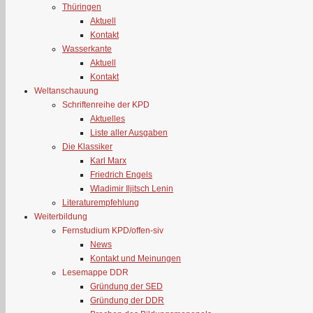
Thüringen
Aktuell
Kontakt
Wasserkante
Aktuell
Kontakt
Weltanschauung
Schriftenreihe der KPD
Aktuelles
Liste aller Ausgaben
Die Klassiker
Karl Marx
Friedrich Engels
Wladimir Iljitsch Lenin
Literaturempfehlung
Weiterbildung
Fernstudium KPD/offen-siv
News
Kontakt und Meinungen
Lesemappe DDR
Gründung der SED
Gründung der DDR