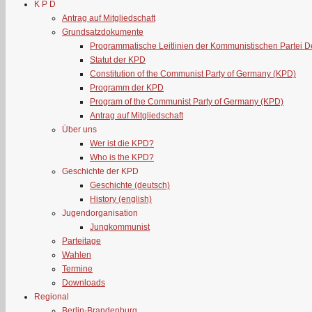
K P D
Antrag auf Mitgliedschaft
Grundsatzdokumente
Programmatische Leitlinien der Kommunistischen Partei 
Statut der KPD
Constitution of the Communist Party of Germany (KPD)
Programm der KPD
Program of the Communist Party of Germany (KPD)
Antrag auf Mitgliedschaft
Über uns
Wer ist die KPD?
Who is the KPD?
Geschichte der KPD
Geschichte (deutsch)
History (english)
Jugendorganisation
Jungkommunist
Parteitage
Wahlen
Termine
Downloads
Regional
Berlin-Brandenburg