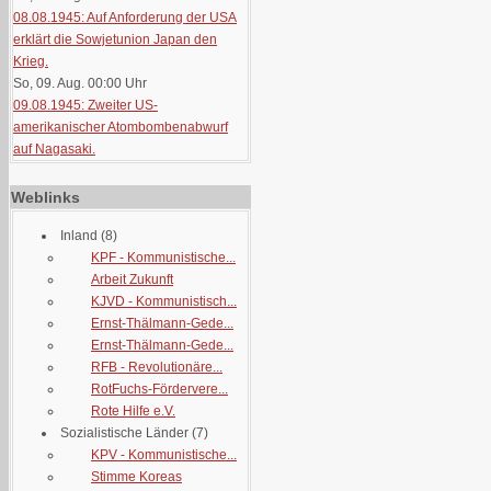
08.08.1945: Auf Anforderung der USA
erklärt die Sowjetunion Japan den
Krieg.
So, 09. Aug. 00:00
Uhr
09.08.1945: Zweiter US-
amerikanischer Atombombenabwurf
auf Nagasaki.
Weblinks
Inland
(8)
KPF - Kommunistische...
Arbeit Zukunft
KJVD - Kommunistisch...
Ernst-Thälmann-Gede...
Ernst-Thälmann-Gede...
RFB - Revolutionäre...
RotFuchs-Fördervere...
Rote Hilfe e.V.
Sozialistische Länder
(7)
KPV - Kommunistische...
Stimme Koreas