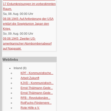
17 Erdumkreisungen im vorbestimmten
Raum.
Sa, 08. Aug. 00:00
Uhr
08.08.1945: Auf Anforderung der USA
erklärt die Sowjetunion Japan den
Krieg.
So, 09. Aug. 00:00
Uhr
09.08.1945: Zweiter US-
amerikanischer Atombombenabwurf
auf Nagasaki.
Weblinks
Inland
(8)
KPF - Kommunistische...
Arbeit Zukunft
KJVD - Kommunistisch...
Ernst-Thälmann-Gede...
Ernst-Thälmann-Gede...
RFB - Revolutionäre...
RotFuchs-Fördervere...
Rote Hilfe e.V.