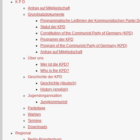
K P D
Antrag auf Mitgliedschaft
Grundsatzdokumente
Programmatische Leitlinien der Kommunistischen Partei 
Statut der KPD
Constitution of the Communist Party of Germany (KPD)
Programm der KPD
Program of the Communist Party of Germany (KPD)
Antrag auf Mitgliedschaft
Über uns
Wer ist die KPD?
Who is the KPD?
Geschichte der KPD
Geschichte (deutsch)
History (english)
Jugendorganisation
Jungkommunist
Parteitage
Wahlen
Termine
Downloads
Regional
Berlin-Brandenburg