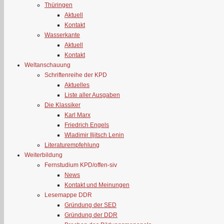
Thüringen
Aktuell
Kontakt
Wasserkante
Aktuell
Kontakt
Weltanschauung
Schriftenreihe der KPD
Aktuelles
Liste aller Ausgaben
Die Klassiker
Karl Marx
Friedrich Engels
Wladimir Iljitsch Lenin
Literaturempfehlung
Weiterbildung
Fernstudium KPD/offen-siv
News
Kontakt und Meinungen
Lesemappe DDR
Gründung der SED
Gründung der DDR