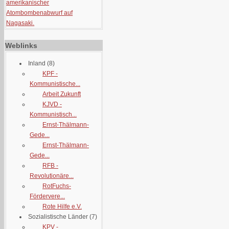
amerikanischer
Atombombenabwurf auf
Nagasaki.
Weblinks
Inland
(8)
KPF -
Kommunistische...
Arbeit Zukunft
KJVD -
Kommunistisch...
Ernst-Thälmann-
Gede...
Ernst-Thälmann-
Gede...
RFB -
Revolutionäre...
RotFuchs-
Fördervere...
Rote Hilfe e.V.
Sozialistische Länder
(7)
KPV -