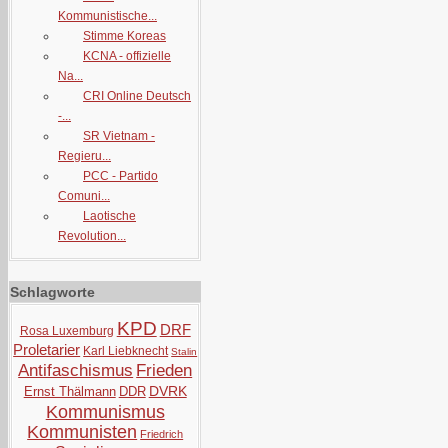
Kommunistische...
Stimme Koreas
KCNA - offizielle
Na...
CRI Online Deutsch
-...
SR Vietnam -
Regieru...
PCC - Partido
Comuni...
Laotische
Revolution...
Schlagworte
KPD
DRF
Rosa Luxemburg
Proletarier
Karl Liebknecht
Stalin
Antifaschismus
Frieden
DVRK
Ernst Thälmann
DDR
Kommunismus
Kommunisten
Friedrich