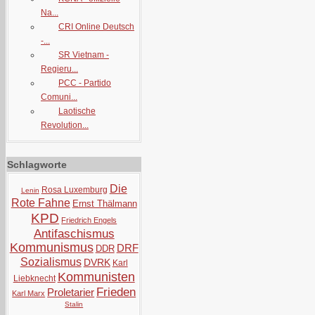
Na...
CRI Online Deutsch
-...
SR Vietnam -
Regieru...
PCC - Partido
Comuni...
Laotische
Revolution...
Schlagworte
Die
Rosa Luxemburg
Lenin
Rote Fahne
Ernst Thälmann
KPD
Friedrich Engels
Antifaschismus
Kommunismus
DRF
DDR
Sozialismus
DVRK
Karl
Kommunisten
Liebknecht
Frieden
Proletarier
Karl Marx
Stalin