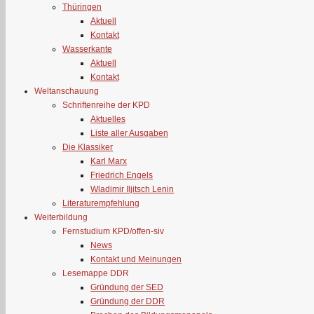
Thüringen
Aktuell
Kontakt
Wasserkante
Aktuell
Kontakt
Weltanschauung
Schriftenreihe der KPD
Aktuelles
Liste aller Ausgaben
Die Klassiker
Karl Marx
Friedrich Engels
Wladimir Iljitsch Lenin
Literaturempfehlung
Weiterbildung
Fernstudium KPD/offen-siv
News
Kontakt und Meinungen
Lesemappe DDR
Gründung der SED
Gründung der DDR