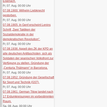
Eisenach.
Fr, 07. Aug. 00:00
Uhr
07.08.1900: Wilhelm Liebknecht
gestorben.
Fr, 07. Aug. 00:00
Uhr
07.08.1905: In Genf erscheint Lenins
Schrift „Zwei Taktiken der
Sozialdemokratie in der
demokratischen Revolution“.
Fr, 07. Aug. 00:00
Uhr
07.08.1936: Appell des ZK der KPD an
alle deutschen Antifaschisten, sich als
Soldaten der spanischen Volksfront zur
Verfügung zu stellen. Gründung der
„Centuria Thälmann“ in Barcelona.
Fr, 07. Aug. 00:00
Uhr
07.08.1952: Gründung der Gesellschaft
für Sport und Technik (GST).
Fr, 07. Aug. 00:00
Uhr
07.08.1961: German Titow landet nach
17 Erdumkreisungen im vorbestimmten
Raum.
Sa, 08. Aug. 00:00
Uhr