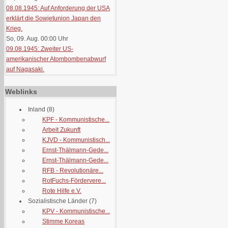
08.08.1945: Auf Anforderung der USA
erklärt die Sowjetunion Japan den
Krieg.
So, 09. Aug. 00:00
Uhr
09.08.1945: Zweiter US-
amerikanischer Atombombenabwurf
auf Nagasaki.
Weblinks
Inland
(8)
KPF - Kommunistische...
Arbeit Zukunft
KJVD - Kommunistisch...
Ernst-Thälmann-Gede...
Ernst-Thälmann-Gede...
RFB - Revolutionäre...
RotFuchs-Fördervere...
Rote Hilfe e.V.
Sozialistische Länder
(7)
KPV - Kommunistische...
Stimme Koreas