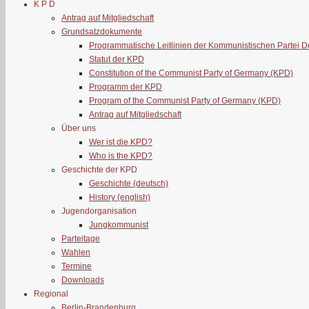
K P D
Antrag auf Mitgliedschaft
Grundsatzdokumente
Programmatische Leitlinien der Kommunistischen Partei 
Statut der KPD
Constitution of the Communist Party of Germany (KPD)
Programm der KPD
Program of the Communist Party of Germany (KPD)
Antrag auf Mitgliedschaft
Über uns
Wer ist die KPD?
Who is the KPD?
Geschichte der KPD
Geschichte (deutsch)
History (english)
Jugendorganisation
Jungkommunist
Parteitage
Wahlen
Termine
Downloads
Regional
Berlin-Brandenburg