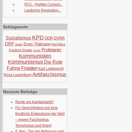
PCC - Partido Comuni...
Laotische Revolution...
Schlagworte
KPD
Sozialismus
DVRK
DDR
DRF
Ernst Thälmann
Karl Marx
Stalin
Proletarier
Friedrich Engels
Lenin
Kommunisten
Kommunismus
Die Rote
Frieden
Fahne
Karl Liebknecht
Antifaschismus
Rosa Luxemburg
Neueste Beiträge
Rente am Kapitalmarkt?
Für Gerechtigkeit und eine
friedliche Entwicklung der Welt
– gegen Faschismus,
Terrorismus und Krieg!
8. Mai - Tag der Befreiung vom