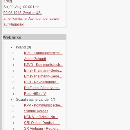
Krieg.
So, 09. Aug. 00:00
Uhr
09.08.1945: Zweiter US-
amerikanischer Atombombenabwurf
auf Nagasaki.
Weblinks
Inland
(8)
KPF - Kommunistische...
Arbeit Zukunft
KJVD - Kommunistisch...
Ernst-Thälmann-Gede...
Ernst-Thälmann-Gede...
RFB - Revolutionäre...
RotFuchs-Fördervere...
Rote Hilfe e.V.
Sozialistische Länder
(7)
KPV - Kommunistische...
Stimme Koreas
KCNA - offizielle Na...
CRI Online Deutsch -...
SR Vietnam - Regieru...