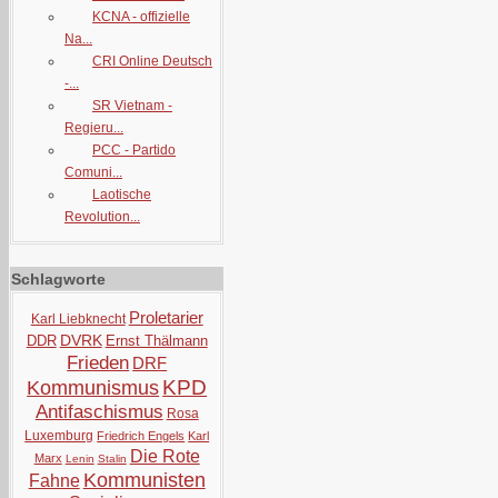
KCNA - offizielle
Na...
CRI Online Deutsch
-...
SR Vietnam -
Regieru...
PCC - Partido
Comuni...
Laotische
Revolution...
Schlagworte
Proletarier
Karl Liebknecht
DVRK
DDR
Ernst Thälmann
Frieden
DRF
KPD
Kommunismus
Antifaschismus
Rosa
Luxemburg
Friedrich Engels
Karl
Die Rote
Marx
Lenin
Stalin
Kommunisten
Fahne