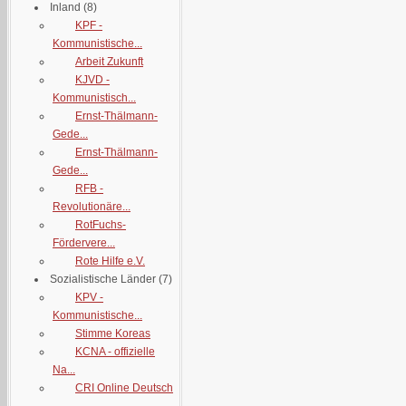
Inland
(8)
KPF -
Kommunistische...
Arbeit Zukunft
KJVD -
Kommunistisch...
Ernst-Thälmann-
Gede...
Ernst-Thälmann-
Gede...
RFB -
Revolutionäre...
RotFuchs-
Fördervere...
Rote Hilfe e.V.
Sozialistische Länder
(7)
KPV -
Kommunistische...
Stimme Koreas
KCNA - offizielle
Na...
CRI Online Deutsch