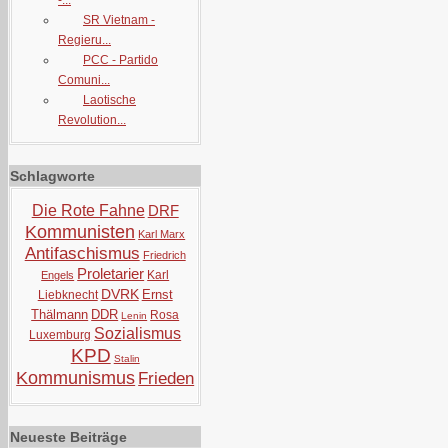
-...
SR Vietnam -
Regieru...
PCC - Partido
Comuni...
Laotische
Revolution...
Schlagworte
Die Rote Fahne
DRF
Kommunisten
Karl Marx
Antifaschismus
Friedrich
Proletarier
Karl
Engels
DVRK
Ernst
Liebknecht
Thälmann
DDR
Rosa
Lenin
Sozialismus
Luxemburg
KPD
Stalin
Kommunismus
Frieden
Neueste Beiträge