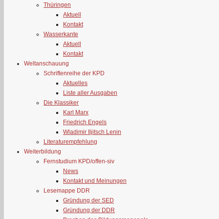
Thüringen
Aktuell
Kontakt
Wasserkante
Aktuell
Kontakt
Weltanschauung
Schriftenreihe der KPD
Aktuelles
Liste aller Ausgaben
Die Klassiker
Karl Marx
Friedrich Engels
Wladimir Iljitsch Lenin
Literaturempfehlung
Weiterbildung
Fernstudium KPD/offen-siv
News
Kontakt und Meinungen
Lesemappe DDR
Gründung der SED
Gründung der DDR