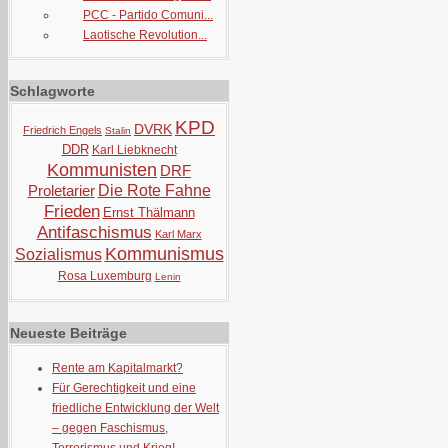
PCC - Partido Comuni...
Laotische Revolution...
Schlagworte
KPD
DVRK
Friedrich Engels
Stalin
DDR
Karl Liebknecht
Kommunisten
DRF
Proletarier
Die Rote Fahne
Frieden
Ernst Thälmann
Antifaschismus
Karl Marx
Kommunismus
Sozialismus
Rosa Luxemburg
Lenin
Neueste Beiträge
Rente am Kapitalmarkt?
Für Gerechtigkeit und eine
friedliche Entwicklung der Welt
– gegen Faschismus,