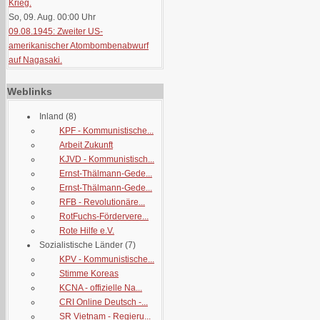
Krieg.
So, 09. Aug. 00:00
Uhr
09.08.1945: Zweiter US-
amerikanischer Atombombenabwurf
auf Nagasaki.
Weblinks
Inland
(8)
KPF - Kommunistische...
Arbeit Zukunft
KJVD - Kommunistisch...
Ernst-Thälmann-Gede...
Ernst-Thälmann-Gede...
RFB - Revolutionäre...
RotFuchs-Fördervere...
Rote Hilfe e.V.
Sozialistische Länder
(7)
KPV - Kommunistische...
Stimme Koreas
KCNA - offizielle Na...
CRI Online Deutsch -...
SR Vietnam - Regieru...