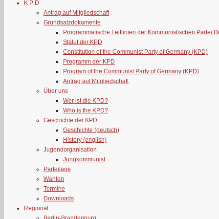
K P D
Antrag auf Mitgliedschaft
Grundsatzdokumente
Programmatische Leitlinien der Kommunistischen Partei 
Statut der KPD
Constitution of the Communist Party of Germany (KPD)
Programm der KPD
Program of the Communist Party of Germany (KPD)
Antrag auf Mitgliedschaft
Über uns
Wer ist die KPD?
Who is the KPD?
Geschichte der KPD
Geschichte (deutsch)
History (english)
Jugendorganisation
Jungkommunist
Parteitage
Wahlen
Termine
Downloads
Regional
Berlin-Brandenburg