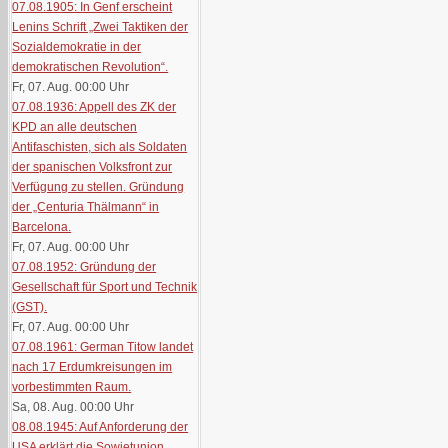
07.08.1905: In Genf erscheint
Lenins Schrift „Zwei Taktiken der
Sozialdemokratie in der
demokratischen Revolution“.
Fr, 07. Aug. 00:00
Uhr
07.08.1936: Appell des ZK der
KPD an alle deutschen
Antifaschisten, sich als Soldaten
der spanischen Volksfront zur
Verfügung zu stellen. Gründung
der „Centuria Thälmann“ in
Barcelona.
Fr, 07. Aug. 00:00
Uhr
07.08.1952: Gründung der
Gesellschaft für Sport und Technik
(GST).
Fr, 07. Aug. 00:00
Uhr
07.08.1961: German Titow landet
nach 17 Erdumkreisungen im
vorbestimmten Raum.
Sa, 08. Aug. 00:00
Uhr
08.08.1945: Auf Anforderung der
USA erklärt die Sowjetunion