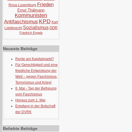
Frieden
Rosa Luxemburg
Ernst Thälmann
Kommunisten
KPD
Antifaschismus
Karl
Sozialismus
DDR
Liebknecht
Friedrich Engels
Neueste Beiträge
Rente am Kapitalmarkt?
Für Gerechtigkeit und eine
friedliche Entwicklung der
Welt – gegen Faschismus,
Terrorismus und Krieg!
8. Mai - Tag der Befreiung
vom Faschismus
Heraus zum 1. Mai
Empfang in der Botschaft
der DVRK
Beliebte Beiträge