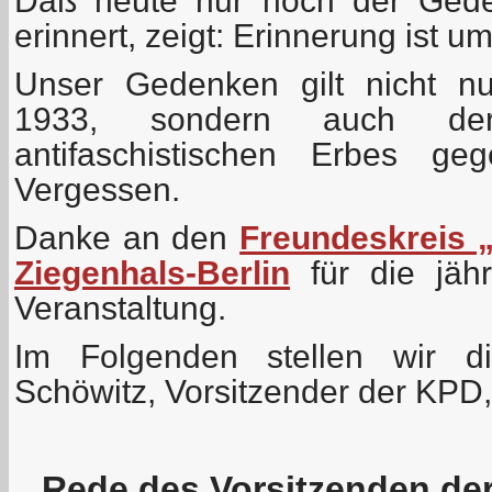
Daß heute nur noch der Gede
erinnert, zeigt: Erinnerung ist u
Unser Gedenken gilt nicht n
1933, sondern auch der
antifaschistischen Erbes g
Vergessen.
Danke an den
Freundeskreis „
Ziegenhals-Berlin
für die jähr
Veranstaltung.
Im Folgenden stellen wir d
Schöwitz, Vorsitzender der KPD,
Rede des Vorsitzenden d