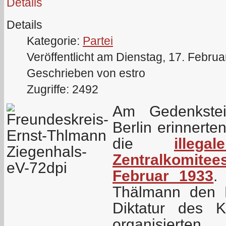
Details
Details
Kategorie:
Partei
Veröffentlicht am Dienstag, 17. Febru
Geschrieben von estro
Zugriffe: 2492
Am Gedenkstei
Berlin erinnerte
die
ille
Zentralkomit
Februar 1933
.
Thälmann den F
Diktatur des K
organisiert