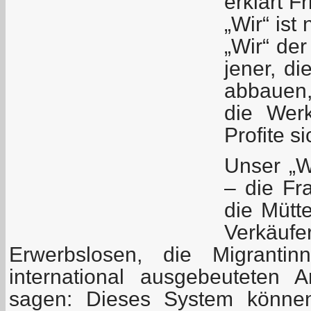
erklärt F
„Wir“ ist
„Wir“ de
jener, di
abbauen,
die Wer
Profite s
Unser „Wi
– die Fra
die Mütte
Verkä
Erwerbslosen, die Migranti
international ausgebeuteten A
sagen: Dieses System könn