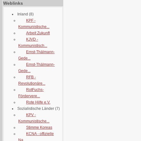
Weblinks
Inland
(8)
KPF -
Kommunistische...
Arbeit Zukunft
KJVD -
Kommunistisch...
Ernst-Thälmann-
Gede...
Ernst-Thälmann-
Gede...
RFB -
Revolutionäre...
RotFuchs-
Fördervere...
Rote Hilfe e.V.
Sozialistische Länder
(7)
KPV -
Kommunistische...
Stimme Koreas
KCNA - offizielle
Na...