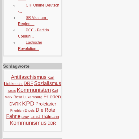
CRI Online Deutsch
-...
SR Vietnam -
Regieru...
PCC - Partido
Comuni...
Laotische
Revolution...
Schlagworte
Antifaschismus
Karl
DRF
Sozialismus
Liebknecht
Kommunisten
Karl
Stalin
Frieden
Rosa Luxemburg
Marx
KPD
Proletarier
DVRK
Die Rote
Friedrich Engels
Fahne
Ernst Thälmann
Lenin
Kommunismus
DDR