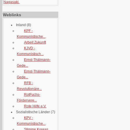
Nagasaki.
Weblinks
Inland
(8)
KPF -
Kommunistische...
Arbeit Zukunft
KJVD -
Kommunistisch...
Ernst-Thälmann-
Gede...
Ernst-Thälmann-
Gede...
RFB -
Revolutionäre...
RotFuchs-
Fördervere...
Rote Hilfe e.V.
Sozialistische Länder
(7)
KPV -
Kommunistische...
Stimme Koreas