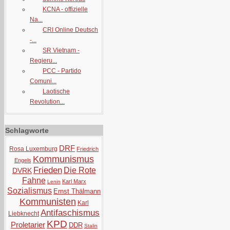
KCNA - offizielle
Na...
CRI Online Deutsch
-...
SR Vietnam -
Regieru...
PCC - Partido
Comuni...
Laotische
Revolution...
Schlagworte
DRF
Rosa Luxemburg
Friedrich
Kommunismus
Engels
Frieden
Die Rote
DVRK
Fahne
Karl Marx
Lenin
Sozialismus
Ernst Thälmann
Kommunisten
Karl
Antifaschismus
Liebknecht
KPD
Proletarier
DDR
Stalin