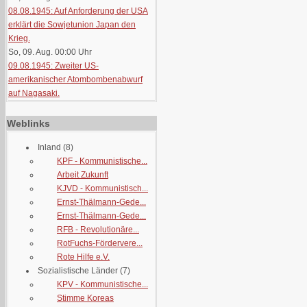
08.08.1945: Auf Anforderung der USA
erklärt die Sowjetunion Japan den
Krieg.
So, 09. Aug. 00:00
Uhr
09.08.1945: Zweiter US-
amerikanischer Atombombenabwurf
auf Nagasaki.
Weblinks
Inland
(8)
KPF - Kommunistische...
Arbeit Zukunft
KJVD - Kommunistisch...
Ernst-Thälmann-Gede...
Ernst-Thälmann-Gede...
RFB - Revolutionäre...
RotFuchs-Fördervere...
Rote Hilfe e.V.
Sozialistische Länder
(7)
KPV - Kommunistische...
Stimme Koreas