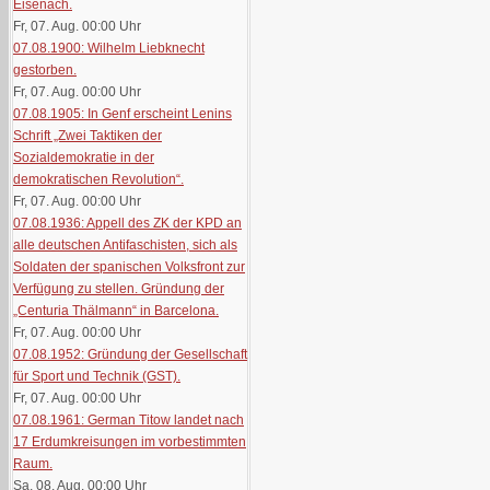
Eisenach.
Fr, 07. Aug. 00:00
Uhr
07.08.1900: Wilhelm Liebknecht
gestorben.
Fr, 07. Aug. 00:00
Uhr
07.08.1905: In Genf erscheint Lenins
Schrift „Zwei Taktiken der
Sozialdemokratie in der
demokratischen Revolution“.
Fr, 07. Aug. 00:00
Uhr
07.08.1936: Appell des ZK der KPD an
alle deutschen Antifaschisten, sich als
Soldaten der spanischen Volksfront zur
Verfügung zu stellen. Gründung der
„Centuria Thälmann“ in Barcelona.
Fr, 07. Aug. 00:00
Uhr
07.08.1952: Gründung der Gesellschaft
für Sport und Technik (GST).
Fr, 07. Aug. 00:00
Uhr
07.08.1961: German Titow landet nach
17 Erdumkreisungen im vorbestimmten
Raum.
Sa, 08. Aug. 00:00
Uhr