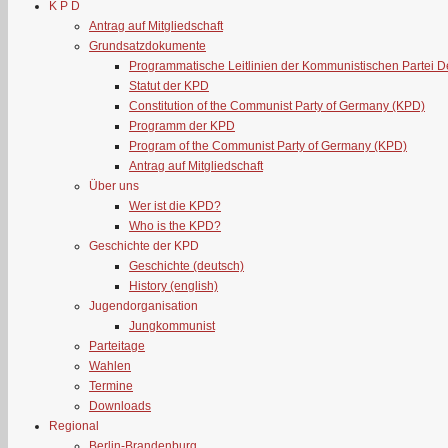
K P D
Antrag auf Mitgliedschaft
Grundsatzdokumente
Programmatische Leitlinien der Kommunistischen Partei 
Statut der KPD
Constitution of the Communist Party of Germany (KPD)
Programm der KPD
Program of the Communist Party of Germany (KPD)
Antrag auf Mitgliedschaft
Über uns
Wer ist die KPD?
Who is the KPD?
Geschichte der KPD
Geschichte (deutsch)
History (english)
Jugendorganisation
Jungkommunist
Parteitage
Wahlen
Termine
Downloads
Regional
Berlin-Brandenburg