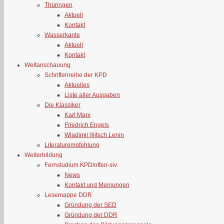
Thüringen
Aktuell
Kontakt
Wasserkante
Aktuell
Kontakt
Weltanschauung
Schriftenreihe der KPD
Aktuelles
Liste aller Ausgaben
Die Klassiker
Karl Marx
Friedrich Engels
Wladimir Iljitsch Lenin
Literaturempfehlung
Weiterbildung
Fernstudium KPD/offen-siv
News
Kontakt und Meinungen
Lesemappe DDR
Gründung der SED
Gründung der DDR