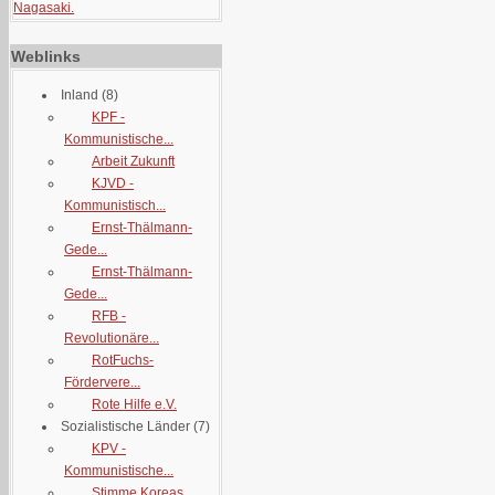
Nagasaki.
Weblinks
Inland
(8)
KPF -
Kommunistische...
Arbeit Zukunft
KJVD -
Kommunistisch...
Ernst-Thälmann-
Gede...
Ernst-Thälmann-
Gede...
RFB -
Revolutionäre...
RotFuchs-
Fördervere...
Rote Hilfe e.V.
Sozialistische Länder
(7)
KPV -
Kommunistische...
Stimme Koreas