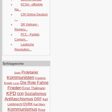
KCNA - offizielle
Na...
CRI Online Deutsch
-...
SR Vietnam -
Regieru...
PCC - Partido
Comuni...
Laotische
Revolution...
Schlagworte
Proletarier
Stalin
Kommunisten
Friedrich
Die Rote Fahne
Engels
Lenin
Frieden
Ernst Thälmann
KPD
Sozialismus
DDR
Antifaschismus
DRF
Karl
DVRK
Liebknecht
Karl Marx
Kommunismus
Rosa