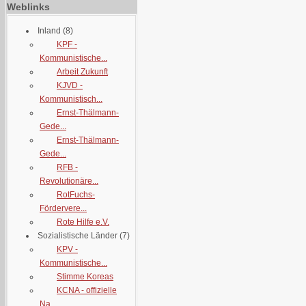
Weblinks
Inland
(8)
KPF -
Kommunistische...
Arbeit Zukunft
KJVD -
Kommunistisch...
Ernst-Thälmann-
Gede...
Ernst-Thälmann-
Gede...
RFB -
Revolutionäre...
RotFuchs-
Fördervere...
Rote Hilfe e.V.
Sozialistische Länder
(7)
KPV -
Kommunistische...
Stimme Koreas
KCNA - offizielle
Na...