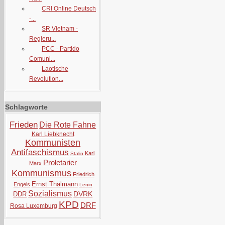
CRI Online Deutsch
-...
SR Vietnam -
Regieru...
PCC - Partido
Comuni...
Laotische
Revolution...
Schlagworte
Frieden
Die Rote Fahne
Karl Liebknecht
Kommunisten
Antifaschismus
Karl
Stalin
Proletarier
Marx
Kommunismus
Friedrich
Ernst Thälmann
Engels
Lenin
Sozialismus
DVRK
DDR
KPD
DRF
Rosa Luxemburg